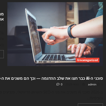
את SEO, בניית האתרים וה
7 במאי 2026
והש
בע
Uncategorized
Uncategorized
סוכני ה-AI כבר חצו את שלב ההדגמה — וכך הם משנים את ה-SEO, בניית האתרים והשיווק הדיגיטלי ב-2026
1 במאי 2026
admin
0
ב-2026 סוכני AI משנים את פני ה-SEO והשי
והציפיות...