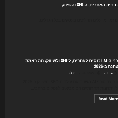
סוכני ה-AI נכנסים לאתרים, ל-SEO ולשיווק: מה באמת
נה ב-2026
0
admin
גלה כיצד סוכני AI משנים את עולם ה-SEO והשיווק ב-2026
לו יתרונות תחרותיים הם מביאים לעסקים ברחבי...
Read
Read More
more
about
סוכני
ה-
AI