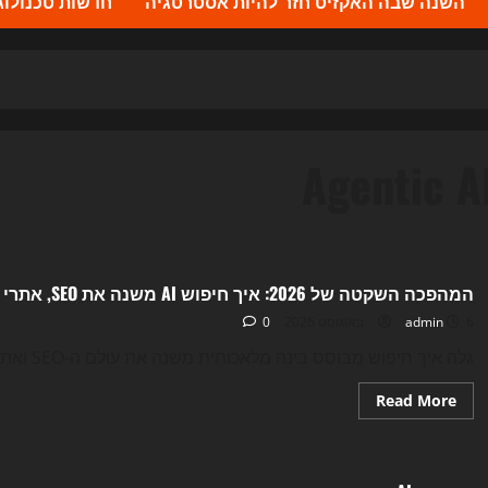
השנה שבה האקזיט חזר להיות אסטרטגיה
חדשות טכנולוגיה 2026 – העדכונים ה
Agentic A
Uncategorized
המהפכה השקטה של 2026: איך חיפוש AI משנה את SEO, אתרי התוכן והטראפיק האורגני
6 באוגוסט 2026
admin
0
גלה איך חיפוש מבוסס בינה מלאכותית משנה את עולם ה-SEO ואתרי התוכן, ומה זה אומר לעסק שלך...
Read
Read More
more
about
Uncategorized
המהפכה
השקטה
של