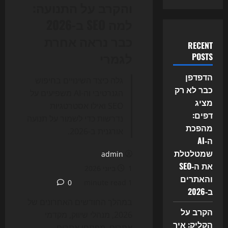
והקרב על התנועה:
למה SEO ב-2026
כבר נראה אחרת
RECENT
לגמרי
POSTS
הדפדפן
גלה כיצד השינויים בחיפוש
כבר לא רק
הגנרטיבי וה-AI משפיעים על
מציג
SEO ואילו אסטרטגיות
דפים:
נדרשות כדי לשמור על תנועה
מהפכת
אורגנית ב-2026.
ה‑AI
שמטלטלת
admin
את ה‑SEO
1 ביוני 2026
והאתרים
0
1 minute read
ב‑2026
במהלך החודשים האחרונים של
הקרב על
2026, מנהלי שיווק, מקדמי
הקליק: איך
אתרים, מפתחי אתרים