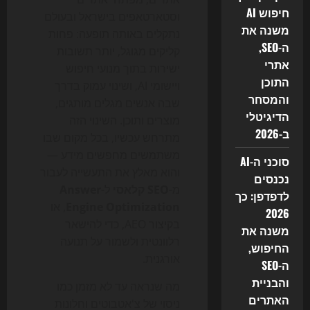
חיפוש AI
וסטארטאפים בישראל ובעולם
משנה את
נתקלים באותה תופעה: פחות
ה-SEO,
קליקים מגוגל, יותר תשובות
אתרי
ישירות בתוך מנועי חיפוש
התוכן
ויישומי AI, ושינוי עמוק בדרך
והמסחר
שבה אנשים מגלים מותגים,
הדיגיטלי
מוצרים ותוכן. השינוי הזה
ב-2026
מתרחש עכשיו, בכל מקום שבו
משתמשים מחפשים מידע —
סוכני ה-AI
והוא מאלץ את התעשייה לעבור
נכנסים
מ-
SEO קלאסי
ל-
Answer
לדפדפן: כך
Engine Optimization
, או
2026
בקיצור AEO, כדי להישאר
משנה את
רלוונטית ולשמור על תנועה
החיפוש,
אורגנית.
ה-SEO
והבניית
מה שנראה עד לא מזמן כמו
האתרים
ניסוי של צ'אטבוטים וחלונות