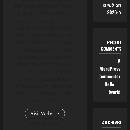
הגולשים
בעולם הדיגיטל, בינה מלאכותית
ב-2026
(AI), בניית אתרים, SEO, שיווק
דיגיטלי וטרנדים חדשים. באתר
תוכלו למצוא מדריכים, חדשות
עדכניות, כלים מתקדמים וטיפים
RECENT
מעשיים לכל מי שרוצה להצליח
COMMENTS
בעולם האינטרנט. המערכת
מפרסמת תכנים באופן שוטף
A
ומתמקדת במידע עדכני לשנת
WordPress
2026, עם דגש על חדשנות,
Commenter
טכנולוגיה וצמיחה דיגיטלית.
על
Hello
מטרת האתר היא להנגיש מידע
world!
מקצועי בצורה פשוטה, ברורה
ומועילה לכל אחד.
Visit Website
ARCHIVES
View All Posts