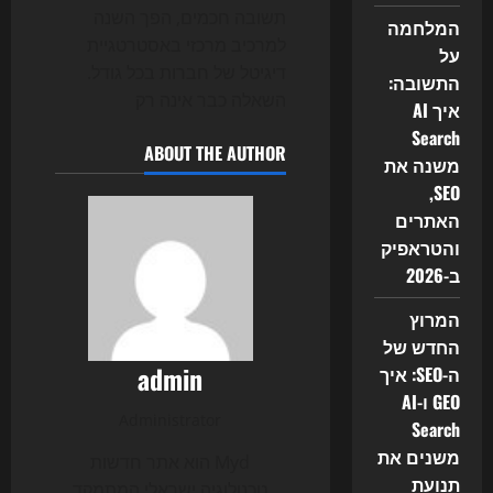
תשובה חכמים, הפך השנה
המלחמה
למרכיב מרכזי באסטרטגיית
על
דיגיטל של חברות בכל גודל.
התשובה:
השאלה כבר אינה רק
איך AI
Search
ABOUT THE AUTHOR
משנה את
SEO,
האתרים
והטראפיק
ב-2026
המרוץ
החדש של
admin
ה-SEO: איך
GEO ו-AI
Administrator
Search
משנים את
Myd הוא אתר חדשות
תנועת
טכנולוגיה ישראלי המתמקד