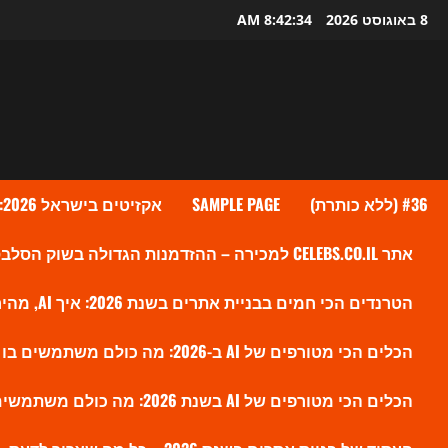
Ski
8 באוגוסט 2026
8:42:34 AM
t
conten
#36 (ללא כותרת)
SAMPLE PAGE
אקזיטים בישראל 2026: גל העסקאות שמעלה את ההייטק הישראלי לשיא חדש
אתר CELEBS.CO.IL למכירה – ההזדמנות הגדולה בשוק הסלבס הישראלי?
הטרנדים הכי חמים בבניית אתרים בשנת 2026: איך AI, מהירות ו-SEO חדש משנים את הווב
הכלים הכי מטורפים של AI ב-2026: מה כולם משתמשים בו עכשיו ולמה זה משנה את השוק
הכלים הכי מטורפים של AI בשנת 2026: מה כולם משתמשים בו עכשיו