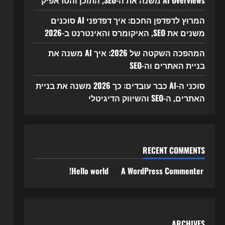
AI Overviews משנה את ה-SEO, התוכן והטראפיק
המרוץ לדפדפן החכם: איך דפדפני AI סוכנים
משנים את SEO, האיקומרס והאינטרנט ב-2026
המהפכה השקטה של 2026: איך AI משנה את
בניית האתרים וה-SEO
סוכני ה-AI כבר עובדים: כך 2026 משנה את בניית
האתרים, ה-SEO והשיווק הדיגיטלי
RECENT COMMENTS
A WordPress Commenter
על
Hello world!
ARCHIVES