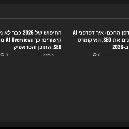
pagination
חיפוש
ה־AI
משנה
את
Uncategorized
Unc
כללי
המשחק
המרוץ לדפדפן החכם: איך דפדפני AI
החיפוש של 2026 כב
סוכנים משנים את SEO, האיקומרס
קישורים
20
SEO, התוכן והטראפיק
0
8 באוגוסט 2026
admin
0