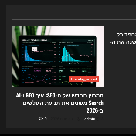
ר לא מחזיר רק
: כך AI Overviews משנה את ה-
Uncategorized
המרוץ החדש של ה-SEO: איך GEO ו-AI
Search משנים את תנועת הגולשים
ב-2026
8 באוגוסט 2026
admin
0