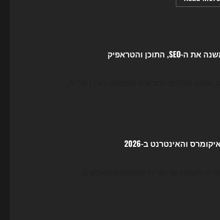
more
about
המרוץ
החדש
של
ה-
SEO:
איך
GEO
ו-
AI
Search
משנים
את
תנועת
הגולשים
ב-2026