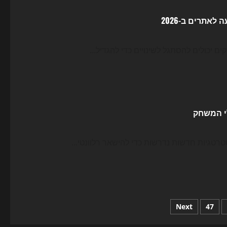
Next
47