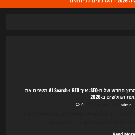
כי חמים
המרוץ החדש של ה-SEO: איך GEO ו-AI Search משנים את
עת הגולשים ב-2026
0
admin
גלה כיצד GEO ו-AI מחוללים מהפכה בשיווק הדיגיטלי ב-2026
וע תחרות על מקום ראשון כבר לא מספיקה.
Read
Read More