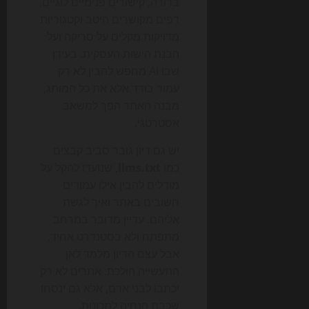
ברורה, קישורים פנימיים לוגיים,
דפים מקושרים היטב וקטגוריות
מדויקות מקלים על סריקה ועל
הבנת הישות העסקית. בעידן
שבו AI מחפש להבין לא רק
עמוד בודד אלא את כל המותג,
מבנה האתר הפך למשאב
אסטרטגי.
יש גם דיון גובר סביב קבצים
כמו
llms.txt
, שנועדו להקל על
מודלים להבין אילו עמודים
חשובים באתר ואיך לגשת
אליהם. עדיין מדובר במרחב
מתפתח ולא בסטנדרט אחיד,
אבל עצם הדיון מלמד לאן
התעשייה הולכת: אתרים לא רק
יכתבו לבני אדם, אלא גם ינסחו
שכבת הנחיה למכונות.