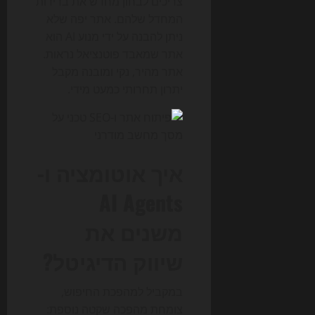
צריכים לבחון מחדש את ברירות
המחדל שלהם. אתר יפה שלא
ניתן להבנה על ידי מנוע AI הוא
אתר שמאבד פוטנציאל נראות.
אתר מהיר, נקי ומובנה מקבל
יתרון תחרותי כמעט מידי.
איך אוטומציה ו-
AI Agents
משנים את
שיווק הדיגיטל?
במקביל למהפכת החיפוש,
צומחת מהפכה שקטה נוספת: