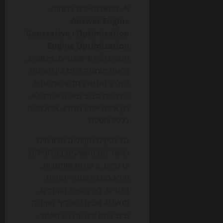
AI. סטארטאפים בתחום
Answer Engine
Optimization
ו-
Generative
Engine Optimization
מנסים למדוד אזכורים, ציטוטים,
נראות מותגית ויחס בין חשיפה
לקליק. זהו שוק חדש שמתחיל
להיבנות סביב שאלה אחת: לא
רק איפה אתה מדורג, אלא האם
בכלל צוטטת.
גם עסקים מקומיים מרוויחים
כאשר הם משקיעים בפרופילים
עדכניים, ביקורות אותנטיות,
מידע מובנה ועמודי שירות
ברורים. בחיפושים מקומיים,
מנועי AI נוטים להעדיף מקורות
שיש בהם עקביות בין האתר,