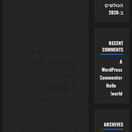
הגולשים
לאתר חיצוני, במיוחד בשאלות
ב-2026
קצרות, עובדתיות או השוואתיות.
זה לא אומר שה-SEO מת, אבל
זה כן אומר שהכללים הישנים לא
מספיקים יותר.
RECENT
מה באמת קרה
COMMENTS
לחיפוש ומה
A
WordPress
השתנה
Commenter
ב-2026?
על
Hello
world!
עד לא מזמן, חיפוש היה תהליך
די פשוט: משתמש מקליד
שאילתה, מקבל רשימת
קישורים, בוחר אתר ולוחץ.
ARCHIVES
ב-2026 החוויה הזאת נשברה