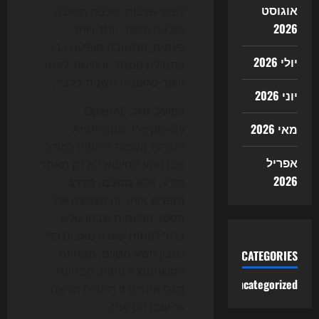
אוגוסט
לשתי שכבות: שכבת תשובה
2026
ושכבת קישור. יותר ויותר
פעמים, התשובה מופיעה כבר
יולי 2026
בתחילת המסך, והקישור לאתר
הופך לאופציה משנית בלבד.
יוני 2026
בפועל, גוגל, OpenAI,
מאי 2026
Anthropic, Perplexity
וחברות נוספות דוחפות למודל
אפריל
שבו מנוע החיפוש לא רק מאתר
2026
מידע, אלא
מסכם, מדרג
ומפרש
אותו. זה מצמצם את
מספר הפעמים שבהן גולש
צריך לפתוח עשרה טאבים כדי
להבין נושא מסוים. מבחינת
CATEGORIES
המשתמש זו נוחות. מבחינת
Uncategorized
בעלי אתרים זו תחרות חדשה
על עצם הנראות.