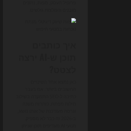
פרופיל העסק, מפות, נתונים
מובנים והמלצות גולשים.
איך כותבים
תוכן ש-AI ירצה
לצטט?
כאן נמצא אחד השינויים
החשובים ביותר. אם בעבר
כתיבה ל-SEO התמקדה בשילוב
מילות מפתח, כותרות משנה
וגרסה מעודכנת של אותו נושא,
ב-2026 זה כבר לא מספיק.
מנועי AI מעדיפים תוכן שניתן