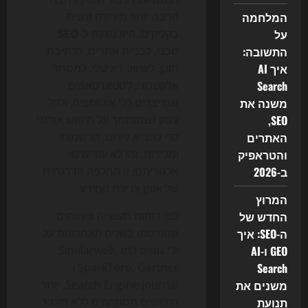
המלחמה
הרבה יותר מירידה זמנית
על
בקליקים. היא נוגעת ל-
SEO
התשובה:
טכני
, לבניית אתרים, לכתיבת
איך AI
תוכן, לשיווק דיגיטלי, למסחר
Search
אלקטרוני, לסטארטאפים
משנה את
שמייצרים כלי אוטומציה, ולכל
SEO,
עסק שמסתמך על חיפוש אורגני
האתרים
כדי להביא לידים, הרשמות
והטראפיק
ומכירות. זהו לא עוד שינוי
ב-2026
אלגוריתם; זו החלפה הדרגתית
של אופן צריכת המידע.
המרוץ
החדש של
לפי דוחות תעשייה וניתוחים
ה-SEO: איך
שפורסמו בשנים האחרונות על
GEO ו-AI
ידי גופים כמו Similarweb,
Search
SparkToro, Gartner ו-
משנים את
Search Engine Journal, יותר
תנועת
חיפושים מסתיימים ללא מעבר