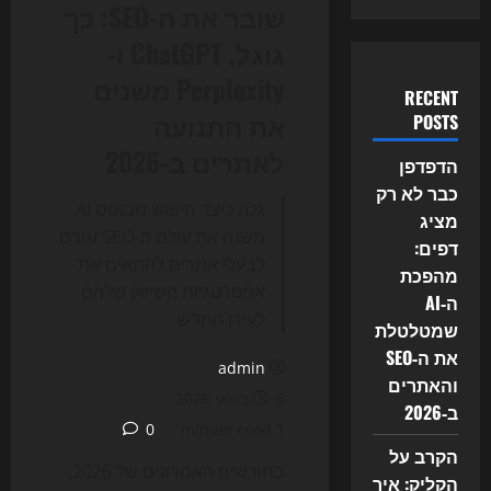
שובר את ה-SEO: כך
גוגל, ChatGPT ו-
Perplexity משנים
RECENT
את התנועה
POSTS
לאתרים ב-2026
הדפדפן
כבר לא רק
גלה כיצד חיפוש מבוסס AI
מציג
משנה את עולם ה-SEO וגורם
דפים:
לבעלי אתרים להתאים את
מהפכת
אסטרטגיות השיווק שלהם
ה‑AI
לעידן החדש.
שמטלטלת
את ה‑SEO
admin
והאתרים
6 במאי 2026
ב‑2026
0
1 minute read
הקרב על
בחודשים האחרונים של 2026,
הקליק: איך