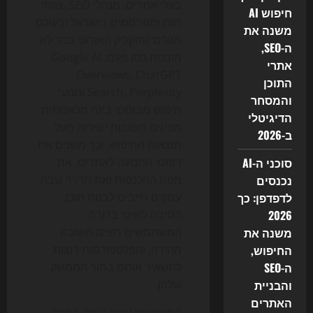
בעלי אתרים, מנהלי SEO, צוותי
חיפוש AI
תוכן ומפרסמים בישראל ובעולם
משנה את
מגלים שהקליק האורגני כבר לא
ה-SEO,
מובטח כמו פעם: Google AI
אתרי
Overviews, ChatGPT
התוכן
Search, Perplexity ומנועי
והמסחר
חיפוש מבוססי בינה מלאכותית
הדיגיטלי
מציגים תשובות ישירות מעל
ב-2026
תוצאות החיפוש, וכך משנים את
סוכני ה-AI
דפוסי התנועה לאתרים, את
נכנסים
מפת ההכנסות ואת הדרך שבה
לדפדפן: כך
עסקים חייבים לבנות תוכן.
2026
הסיבה לשינוי ברורה:
משנה את
המשתמשים רוצים תשובה
החיפוש,
מהירה, והפלטפורמות רוצות
ה-SEO
להשאיר אותם בתוך הממשק
והבניית
שלהן.
האתרים
המשמעות עבור השוק רחבה