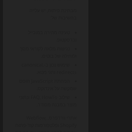
מבחינת פיתוח, יש עלייה
בחשיבות של:
טעינה מהירה במובייל
ובדסקטופ.
נגישות מלאה לקוראי מסך
ולזחילה של בוטים.
שימוש נכון ב-canonical,
redirects ותגי מטא.
הפחתת JavaScript חוסם
שמקשה על אינדוקס.
שילוב FAQ, HowTo ונתוני
מוצר במבנה מסודר.
אתרי וורדפרס, Webflow,
Shopify ופלטפורמות קוד-פתוח