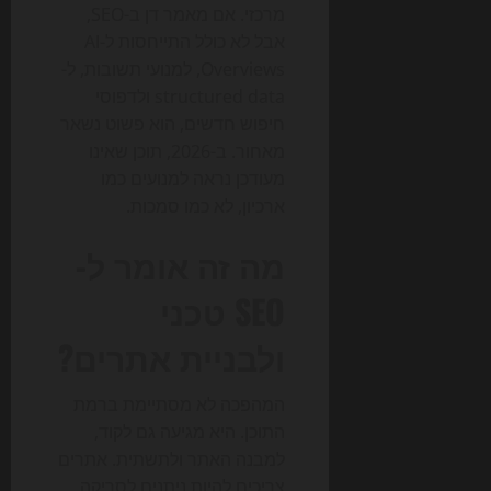
מרכזי. אם מאמר דן ב-SEO,
אבל לא כולל התייחסות ל-AI
Overviews, למנועי תשובות, ל-
structured data ולדפוסי
חיפוש חדשים, הוא פשוט נשאר
מאחור. ב-2026, תוכן שאינו
מעודכן נראה למנועים כמו
ארכיון, לא כמו סמכות.
מה זה אומר ל-
SEO טכני
ולבניית אתרים?
המהפכה לא מסתיימת ברמת
התוכן. היא מגיעה גם לקוד,
למבנה האתר ולתשתית. אתרים
צריכים להיות ניתנים לסריקה,