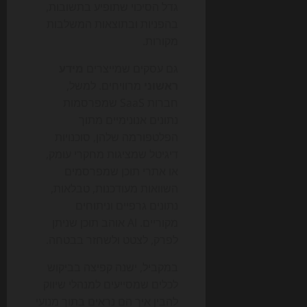
גדל הסיכוי שתופיע בתשובות,
בהפניות ובתוצאות המשלבות
מקורות.
גם עסקים שמייצרים
מידע
ראשוני
מרוויחים. למשל,
חברות SaaS שמפרסמות
נתונים אנונימיים מתוך
הפלטפורמה שלהן, סוכנויות
דיגיטל שמציגות מחקרי עומק,
או אתרי תוכן שמפרסמים
השוואות מעודכנות, טבלאות,
נתונים גרפיים וניתוחים
מקוריים. AI אוהב תוכן שניתן
לפרק, לצטט ולשחזר בבטחה.
במקביל, ישנה קפיצה בביקוש
לכלים שמסייעים למנהלי שיווק
להבין איך הם נראים בתוך מנועי