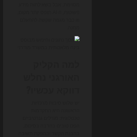
מסוימת. אבל בשאילתות מידע
פשוטות, ה-AI תופס יותר מקום,
וזו כבר מגמה שקשה להתעלם
ממנה.
למה הקליק
האורגני נחלש
דווקא עכשיו?
יש שלוש סיבות מרכזיות.
הראשונה היא התקדמות
טכנולוגית: מודלים גנרטיביים
הפכו טובים בהרבה בסיכום,
בהבנת הקשר ובהפקת תשובה