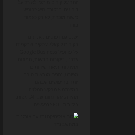
יותר על קידום מותגי ולא רק על
דירוגים. המטרה היא להופיע
כישות מוכרת, לא רק כעמוד
בודד.
ישנם גם דפוסים מעניינים
בקידום לוקאלי. עסקים שהקפידו
על פרופיל Google Business
עדכני, ביקורות חדשות, תמונות
אמיתיות ותיאור שירותים
מפורט, נהנים מנראות טובה
יותר בחיפושים שבהם
המשתמש מבקש המלצה
מהירה. זהו תחום שבו AI, מפות,
ביקורות ו-SEO נפגשים.