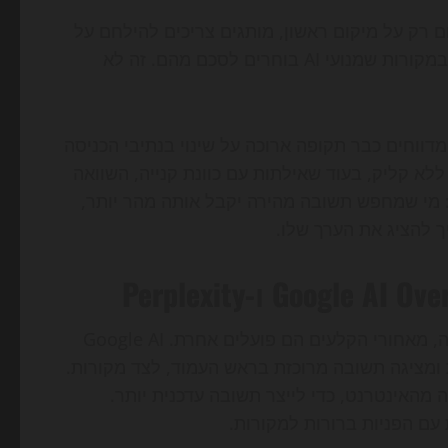
 רק על מיקום ראשון, מותגים צריכים להילחם על
, על אזכור במודלי שפה ועל נוכחות במקורות שמנועי AI בוחרים לסכם מהם. זה לא
ופי מדידה ותעשייה כמו Similarweb, SEMrush ו-Ahrefs מדווחים כבר תקופה ארוכה על שינוי בנתיבי הכניסה
ללא קליק, בעוד שאילתות עם כוונת קנייה, השוואה
: מי שמחפש תשובה מהירה יקבל אותה מהר יותר,
ך להציג את הערך שלו.
למרות שכלי החיפוש החדשים נראים דומים למשתמש הקצה, מאחורי הקלעים הם פועלים אחרת. Google AI
טיות ומציגה תשובה מרוכזת בראש העמוד, לצד מקורות.
ין שליפה מהאינטרנט, כדי לייצר תשובה עדכנית יותר.