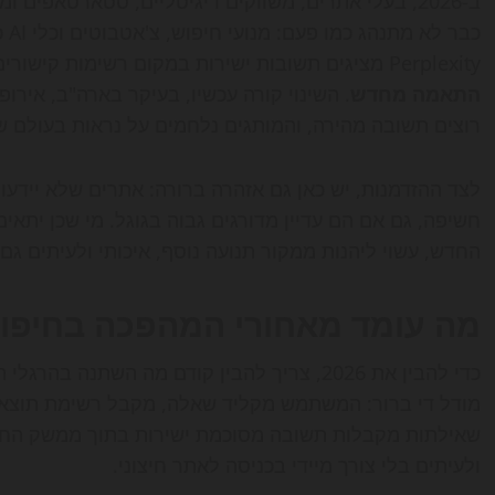
ב-2026, בעלי אתרים, משווקים דיגיטליים, סטארטאפים
Perplexity מציגים תשובות ישירות במקום רשימות קישורים ארוכות, וכתוצאה מכך
התאמה מחדש
. השינוי קורה עכשיו, בעיקר בארה"ב, איר
רוצים תשובה מהירה, והמותגים נלחמים על נראות בעולם ש
חשיפה, גם אם הם עדיין מדורגים גבוה בגוגל. מי שכן יתא
החדש, עשוי ליהנות ממקור תנועה נוסף, איכותי ולעיתים גם ר
מה עומד מאחורי המהפכה בחיפוש
כדי להבין את 2026, צריך להבין קודם מה השתנ
מודל די ברור: המשתמש מקליד שאלה, מקבל רשימת תוצאות, 
שאילתות מקבלות תשובה מסוכמת ישירות בתוך ממשק החיפו
ולעיתים בלי צורך מיידי בכניסה לאתר חיצוני.