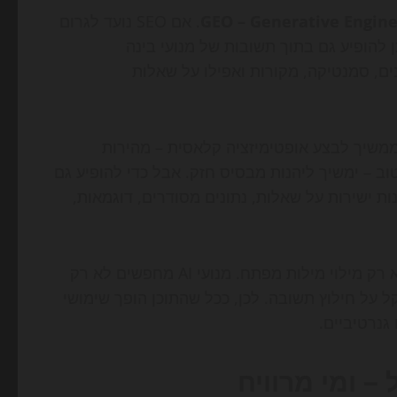
GEO – Generative Engin
. אם SEO נועד לגרום
יפוש, GEO נועד לגרום לתוכן להופיע גם בתוך תשובות של מנועי בינה
ים, סמנטיקה, מקורות ואפילו על שאלות
רחיב אותו. אתר שממשיך לבצע אופטימיזציה קלאסית – מהירות
נה, קישורים פנימיים, תגי מטא, היררכיית כותרות ו-UX טוב – ימשיך ליהנות מבסיס חזק. אבל כדי להופיע גם
שעונות ישירות על שאלות, נתונים מסודרים, דוגמאות,
בדיוק כאן נוצר יתרון לאתרים שיודעים לייצר תוכן אמיתי ולא רק מילוי מילות מפתח. מנועי AI מחפשים לא רק
 על חילוץ תשובה. לכן, ככל שהתוכן הופך שימושי
גנרטיביים.
– ומי מרוויח