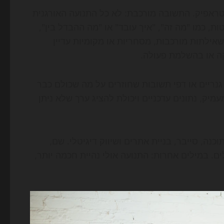
טראפיק. התשובה מורכבת: לא כל התנועה האורגנית
 כמו "מה זה", "איך עובד" או "מה ההבדל בין",
שאילתות מורכבות, מסחריות או מקומיות עדיין
קה או בהשלמת פעולה.
גנריים או דפי תשובות שחוזרים על מה שכולם כבר
מעמיק, נתונים עדכניים ויכולת להציג ערך שלא ניתן
וכנה, סייבר, בניית אתרים ושיווק דיגיטלי. שם,
ים. במילים אחרות: התנועה אולי נהיית חכמה יותר,