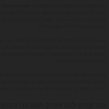
אחד המונחים הכי חמים של התקופה הוא
e Optimization
לאתר להופיע גבוה בתוצאות ח
מלאכותית. זהו שינוי שמחייב לחשוב אחרת על כותרות, מבנ
שהמשתמשים לא תמיד ניסחו במדויק.
בפועל, GEO לא מחליף את SEO אלא מ
טעי
בתשובות AI, צריך להוסיף שכבת תוכן אחרת: פסקאות 
השוואות ופרשנות מקצועית.
התאמה מילולית, אלא גם הקשר, עקביות, עומק וניסוח שמקל
יותר לבני אדם, כך עולה גם הסיכוי שלו לעבוד טוב במנועים 
מה קורה לטראפיק האורגני בפועל 