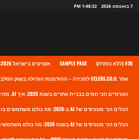
Ski
7 באוגוסט 2026
1:48:33 PM
t
conten
#36 (ללא כותרת)
SAMPLE PAGE
אקזיטים בישראל 2026: גל העסקאות שמעלה את ההייטק הישראלי לשיא חדש
אתר CELEBS.CO.IL למכירה – ההזדמנות הגדולה בשוק הסלבס הישראלי?
הטרנדים הכי חמים בבניית אתרים בשנת 2026: איך AI, מהירות ו-SEO חדש משנים את הווב
הכלים הכי מטורפים של AI ב-2026: מה כולם משתמשים בו עכשיו ולמה זה משנה את השוק
הכלים הכי מטורפים של AI בשנת 2026: מה כולם משתמשים בו עכשיו