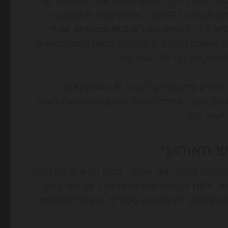
 ומנהלי תוכן ברחבי העולם מגלים שהחיפוש האורגני
כבר לא מתנהג כמו פעם: מנועי חיפוש, צ'אטבוטים וכלי AI כמו Google AI Overviews, ChatGPT Search ו-
ה-SEO המסורתי עובר
ופה ושווקים דיגיטליים מובילים, משום שהמשתמשים
בו הקליק כבר לא תמיד קורה.
לצד ההזדמנות, יש כאן גם אזהרה ברורה: אתרים שלא יידעו להופיע בתשובות של מנועי AI עלולים לאבד
ים את התוכן, המבנה הטכני והאסטרטגיה שלו לעולם
ווחי יותר.
 האורגני
ה בהרגלי החיפוש. במשך יותר מעשור, מנועי החיפוש עבדו לפי
ולוחץ על אתר אחד או שניים. כיום, יותר ויותר
ש עצמו, לעיתים עם קישורים, מקורות וציטוטים,