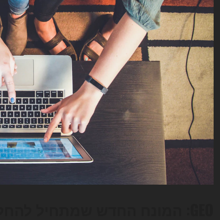
GEO: המונח החדש שמתחיל להחליף את שיחות ה-SEO הישנות