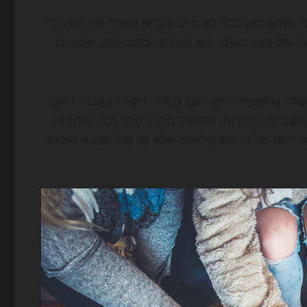
. המשתמש כבר לא חייב לקרוא עשרה דפי תוכן כדי
 את המידע, האתגר של בעל האתר הוא לא רק לכתוב טוב, אלא גם
Goog עצמה ממשיכה להדגיש במדריכי Search Central שלה שהמפתח הוא תוכן מועיל, מקורי ומובנה היטב.
ות הבסיסיים עדיין חשובים: בהירות, סמכות, מבנה טכני נכון, ואמינות.
רק מול אלגוריתם של חיפוש קלאסי, אלא גם מול שכבת סיכום