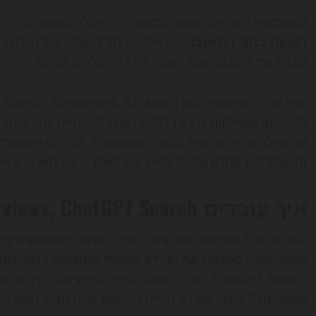
המשמעות היא שינוי עמוק במשפך הדיגיטלי. במקום להילחם
הופעה בתוך התשובה
מבטל את ה-SEO, אבל משנה את כל הכללים סביבו.
ג
לאתרים: שאילתות מידע כלליות נוטות להסתיים יותר ויותר 
או פעולה עדיין מביאות תנועה משמעותית. במילים פשוטות
ומי שמחפש פתרון אמיתי עדיין יגיע לאתר – אם הוא יודע אי
איך עובדים Google AI Overviews, ChatGPT Search ו-Perplexity
Overviews מסכמת את המידע שנאסף מתוצאות רלוונ
ChatGPT Search, מצדו, משלב בין יכולת שיחה לב
Perplexity בנתה את כל חוויית החיפוש שלה סביב תשובות עם הפניות ברורות למקורות.