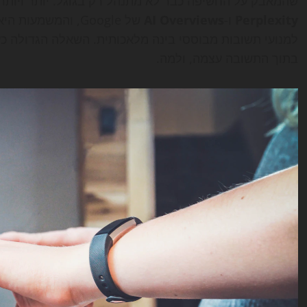
שהמאבק על החשיפה כבר לא מתנהל רק בגוגל. יותר ויותר 
Perplexity
ו-
AI Overviews
של Google, והמשמעות היא מעבר חד מ-SEO קלאסי ל-
למנועי תשובות מבוססי בינה מלאכותית. השאלה הגדולה כעת
בתוך התשובה עצמה, ולמה.