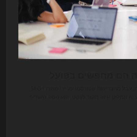
אף חברה לא חושפת את הנוסחה המלאה של המודלים שלה, אבל מהבדיקות שפורסמו על ידי משרדי SEO,
מעבדות תוכן וחברות מדידה עולה תמונה די עקבית. כשמנוע AI מחליט איזה מקור לצטט, הוא נוטה להעדיף