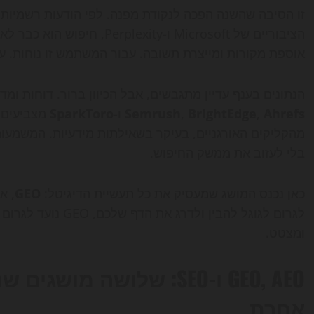
זו הסיבה שהשנה הפכה לנקודת מפנה. לפי הודעות רשמיות
הציבוריים של Microsoft ו-ity
אוספת מקורות ומייצרת תשובה. עבור המשתמש זו נוחות. ע
הנתונים בענף עדיין מתגבשים, אבל הכיוון ברור. דוחות ומ
Ahrefs
,
BrightEdge
,
Semrush
ו-
SparkToro
מצביעים ע
מהקליקים האורגניים, בעיקר בשאילתות מידעיות. המשמע
בלי לעזוב את ממשק החיפוש.
כאן נכנס המושג שמעסיק את כל תעשיית הדיגיטל:
GEO
ומצטט.
GEO, AEO ו-SEO: שלושה מ
אחרת