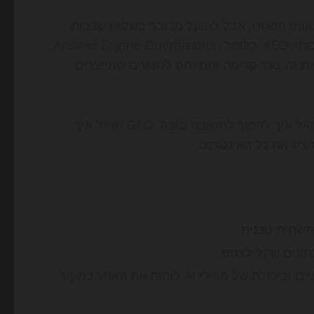
אותו משפט, אבל בפועל מדובר בשלוש שכבות
שונות. SEO הוא עדיין הבסיס – טכני, סמנטי, מבני ותוכן איכותי. AEO, כלומר Answer Engine Optimization,
 התוכן לנוח לציטוט ולשליפה. GEO לוקח את זה צעד קדימה ומתייחס למנועים שמייצרים
במילים פשוטות: SEO שואל איך להגיע לדירוג טוב. AEO שואל איך להפוך לתשובה טובה. GEO שואל איך
תשתית טכנית.
מתמקד באמינות מותגית, בהקשר, באזכורים חיצוניים וביכולת של מודלי AI לזהות את האתר כמקור