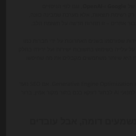
 של
Google
ו-
OpenAI
, וגם לפי הניסויים
Perplex, חיפוש הוא כבר לא רק רשימת תוצאות, אלא מערכת שמבינה כוונה,
בור אתרים – זו תחרות חדשה על תשומת הלב.
דידות שפורסמו בשנים האחרונות על ידי חברות כמו
ל עלייה בשימוש בתשובות ישירות ועל ירידה בחלק
ות היא שיותר משתמשים מקבלים את מה שחיפשו
, או Generative Engine Optimization. אם SEO נועד
לגרום לגוגל להבין ולדרג את הדף שלכם, GEO נועד לגרום למנועי AI לבחור דווקא בכם בתור מקור אמין, ברור
ושגים שנשמעים דומה, אבל עובדים