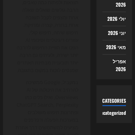
תוצאות ולפתוח כמה טאבים,
2026
הרבה גולשים שואלים שאלה
אחת ומצפים לקבל תשובה
יולי 2026
אחת ברורה, קצרה ומדויקת.
יוני 2026
חיפוש שיחה, חיפוש קולי,
עוזרים דיגיטליים וסיכומי AI
מאי 2026
הפכו את חוויית החיפוש להרבה
יותר ישירה, ולעיתים גם הרבה
אפריל
יותר תובענית מבחינת האתרים
2026
שמנסים לזכות במקום בתגובה.
במקביל, Google ממשיכה
להרחיב את היכולות של AI
Overviews, ואילו כלים כמו
CATEGORIES
ChatGPT Search, Perplexity
Uncategorized
ופתרונות חיפוש משולבים
במערכות הפעלה ודפדפנים
מציעים למשתמשים דרך אחרת