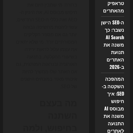
טראפיק
ברורה: מי שמבין היום את
מהאתרים
חיפוש מבוסס AI, את היגיון ה-
AEO ואת כללי ה-SEO החדשים,
ה-SEO הישן
עשוי ליהנות מחשיפה גבוהה
נשבר: כך
יותר גם אם מספר הקליקים
AI Search
המסורתיים יורד. מי שלא יתאים
משנה את
את עצמו עלול לראות ירידה
תנועת
בשיעורי ההקלקה, בתנועה
האתרים
האורגנית ובנראות המותגית, גם
ב-2026
אם האתר שלו ממשיך להיות
המהפכה
איכותי מאוד במונחים הישנים
השקטה ב-
של SEO.
SEO: איך
מה בעצם
חיפוש
מבוסס AI
השתנה
משנה את
התנועה
בחיפוש, ולמה
לאתרים