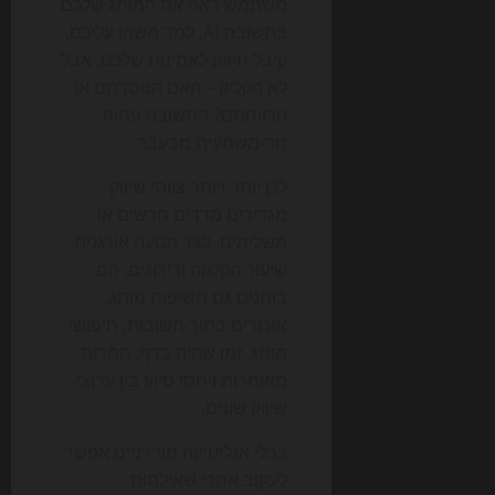
משתמש ראה את המותג שלכם
בתשובת AI, למד משהו עליכם,
קיבל חיזוק לאמינות שלכם, אבל
לא הקליק – האם הפסדתם או
הרווחתם? התשובה פחות
חד-משמעית מבעבר.
לכן יותר ויותר צוותי שיווק
מגדירים מדדים חדשים או
משלימים. לצד תנועה אורגנית,
שיעור הקלקה ודירוגים, הם
בוחנים גם חשיפות מותג,
אזכורים בתוך תשובות, חיפושי
מותג, זמן שהיה בדף, המרות
מאוחרות ויחסי סיוע בין ערוצי
שיווק שונים.
בכלי אנליטיקה מודרניים אפשר
לעקוב אחרי שאילתות