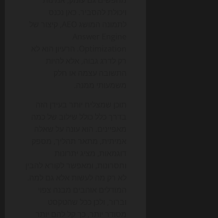
ויכולת להסביר. כאן נכנס
לתמונה המושג AEO, קיצור של
Answer Engine
Optimization. הרעיון הוא לא
רק לדרג גבוה, אלא להיות
התשובה עצמה או חלק
משמעותי ממנה.
תוכן שמצליח יותר בעידן הזה
בדרך כלל כולל שילוב של כמה
מאפיינים. הוא עונה על שאלה
אמיתית, מתאר תהליך, מספק
דוגמאות, מציג יתרונות
וחסרונות, ומאפשר לקורא להבין
לא רק מה לעשות אלא גם למה.
המודלים אוהבים מבנה צפוי
וברור, ולכן ככל שהטקסט
מסודר יותר, כך קל להם יותר