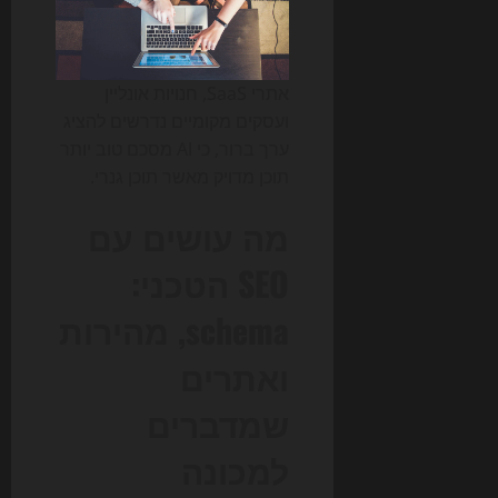
אתרי SaaS, חנויות אונליין
ועסקים מקומיים נדרשים להציג
ערך ברור, כי AI מסכם טוב יותר
תוכן מדויק מאשר תוכן גנרי.
מה עושים עם
SEO הטכני:
schema, מהירות
ואתרים
שמדברים
למכונה