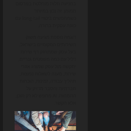
במניעת תלות מוחלטת בפרסום
ממומן. זה נכון במיוחד
כשמחפשים ביטויי long-tail עם
כוונה עסקית ברורה.
דוגמה נוספת מגיעה משוק
השירותים המקומיים בישראל.
בעל עסק שמתחזק דף שירות
דליל עם כמה משפטים גנריים,
יתקשה מול עסק שמציג אזורי
שירות, מענה לשאלות נפוצות,
תהליך עבודה, זמינות, הוכחות
חברתיות והסבר מדויק על
התמחות. AI מחפש לא רק תוכן,
אלא הקשר.