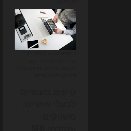
אנליטיקס.
כשחיפוש AI נכנס למשחק,
מדידת הצלחה כוללת גם
חשיפות, אזכורים וחיפושי מותג,
ולא רק קליקים ישירים.
טיפים מעשיים
לבעלי אתרים,
משווקים
ומקדמי SEO