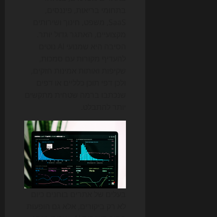
בתחומי בריאות, פיננסים,
SaaS, משפט, חינוך ושירותים
מקצועיים, האתגר גדול יותר.
הסיבה היא שמנועי AI נוטים
להעדיף מקורות עם סמכות,
שקיפות ואותות אמינות חזקים,
ולכן דפי תוכן כלליים או דפים
שנכתבו ברמה שטחית מתקשים
יותר להתבלט.
בעלים של אתרים בוחנים כיום
לא רק ביקורים, אלא גם הופעות