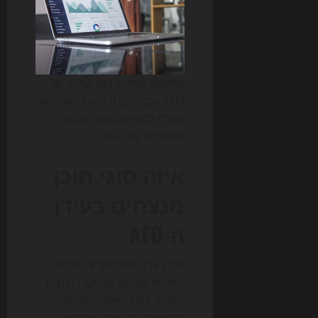
החיפוש החדש הוא שילוב של
SEO טכני, הבנת כוונת משתמש
ויכולת להופיע בתוך שכבת
התשובה של ה-AI.
איזה סוגי תוכן
מנצחים בעידן
ה-AEO
אם בעבר ההתמקדות הייתה
במילות מפתח מדויקות ובנפח
חיפוש, כיום האלגוריתמים
מחפשים גם עומק, אמינות