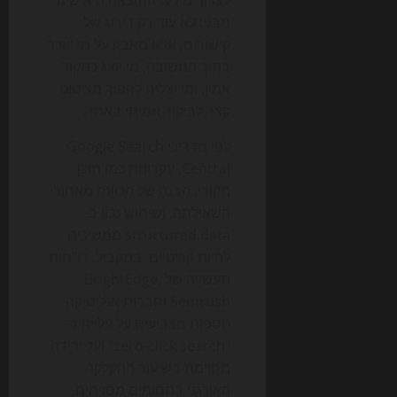
לצרוך מידע. התוצאה היא שינוי
מבני: לא עוד רק דירוג של
קישורים, אלא מאבק על מי יוזכר
בתוך התשובה, מי יוצג כמקור
אמין, ומי יצליח להפוך מציטוט
קצר לביקור אמיתי באתר.
לפי מדריכי Google Search
Central, עקרונות כמו תוכן
מקורי, הבנה של הכוונה מאחורי
השאילתה, ושימוש נכון ב-
structured data ממשיכים
להיות קריטיים. במקביל, דו"חות
תעשייה של BrightEdge,
Semrush וחברות אנליטיקה
נוספות מצביעים על עלייה ב-
"zero-click search" ועל ירידה
מסוימת בשיעור ההקלקה
האורגני בתחומים מסוימים,