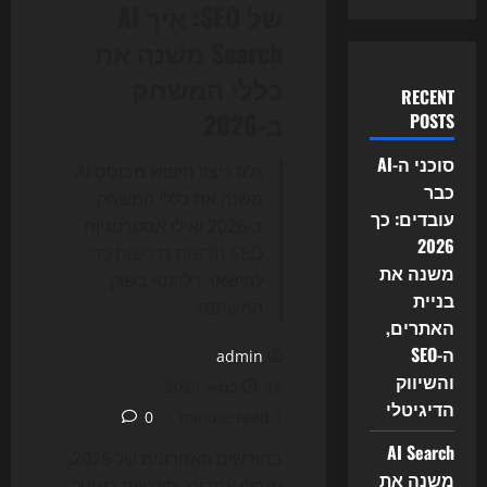
של SEO: איך AI
Search משנה את
כללי המשחק
RECENT
ב-2026
POSTS
סוכני ה-AI
גלה כיצד חיפוש מבוסס AI
כבר
משנה את כללי המשחק
עובדים: כך
ב-2026 ואילו אסטרטגיות
2026
SEO חדשות נדרשות כדי
משנה את
להישאר רלוונטי בשוק
בניית
המשתנה.
האתרים,
ה-SEO
admin
והשיווק
12 במאי 2026
הדיגיטלי
0
1 minute read
AI Search
בחודשים האחרונים של 2026,
משנה את
מנהלי אתרים, סוכנויות דיגיטל,