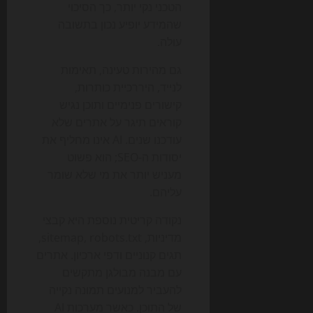
הטכני נקי יותר, כך הסיכוי
שהמידע יופיע נכון בתשובה
עולה.
גם מהירות טעינה, תאימות
לנייד, היררכיית כותרות,
קישורים פנימיים ותוכן נגיש
קוראים תיגר על אתרים שלא
עודכנו שנים. AI אינו מחליף את
יסודות ה-SEO; הוא פשוט
מעניש יותר את מי שלא שומר
עליהם.
נקודה קריטית נוספת היא קבצי
מדיניות, sitemap, robots.txt,
תגים קנוניים ודפי ארכיון. אתרים
עם מבנה מבולגן מתקשים
להעביר למנועים תמונה נקייה
של התוכן. כאשר מערכות AI