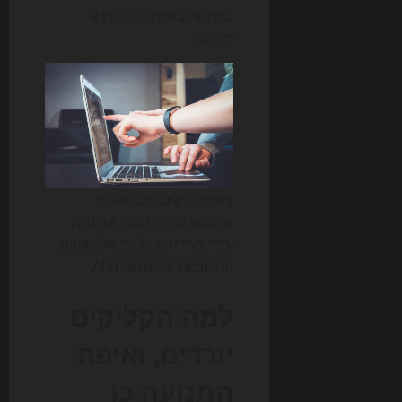
במיוחד בשאילתות מידע
כלליות.
צוותים דיגיטליים מגלים
שהמאבק על תנועה אורגנית
עבר מהדירוג בלבד אל שכבת
התשובות של מנועי ה-AI.
למה הקליקים
יורדים, ואיפה
התנועה כן