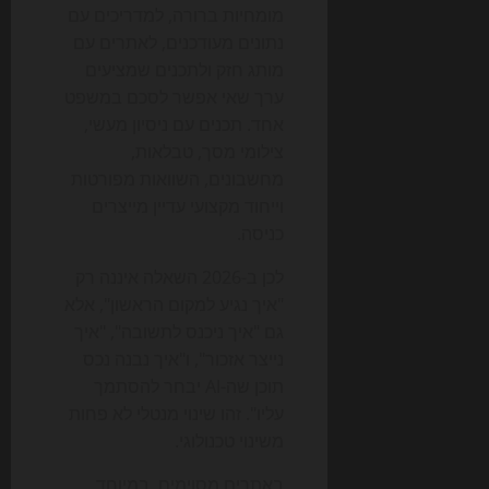
מומחיות ברורה, למדריכים עם
נתונים מעודכנים, לאתרים עם
מותג חזק ולתכנים שמציעים
ערך שאי אפשר לסכם במשפט
אחד. תכנים עם ניסיון מעשי,
צילומי מסך, טבלאות,
מחשבונים, השוואות מפורטות
וייחוד מקצועי עדיין מייצרים
כניסה.
לכן ב-2026 השאלה איננה רק
"איך נגיע למקום הראשון", אלא
גם "איך ניכנס לתשובה", "איך
נייצר אזכור", ו"איך נבנה נכס
תוכן שה-AI יבחר להסתמך
עליו". זהו שינוי מנטלי לא פחות
משינוי טכנולוגי.
באתרים מסוימים, במיוחד