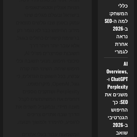
כללי
חנויות אונליין וסטארטאפים
המשחק:
בישראל ובעולם מגלים שינוי
למה ה-SEO
עמוק באופן שבו גולשים מוצאים
ב-2026
מידע: החיפוש כבר לא נגמר רק
נראה
ברשימת קישורים כחולים בגוגל,
אחרת
אלא עובר יותר ויותר דרך
לגמרי
תשובות שמייצרים מודלי AI,
סיכומי חיפוש, מנועי תשובה וכלי
AI
חיפוש שיחה. השינוי הזה קורה
Overviews,
עכשיו, בכל השווקים הגדולים, כי
ChatGPT ו-
גוגל, OpenAI, מיקרוסופט,
Perplexity
Perplexity ושחקנים נוספים
משנים את
דוחפים את המשתמשים לקבל
SEO: כך
מענה מיידי, ובמקביל משנים את
החיפוש
הדרך שבה אתרים צריכים
הגנרטיבי
להופיע, להימדד ולמשוך תנועה.
ב-2026
שואב
המשמעות עבור בעלי אתרים