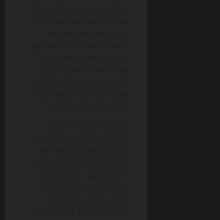
SEO טכני לא נעלם, הוא קיבל
שכבה חדשה. אם בעבר רבים
ראו ב-structured data
תוספת נחמדה, היום הוא הופך
לכלי אסטרטגי. סימון נכון של
מוצר, מאמר, שאלות נפוצות,
ארגון, מחבר, ביקורת, אירוע או
מתכון יכול לעזור למנוע להבין
מהר יותר מה נמצא בדף.
Google Search Central
ממשיכה להדגיש את חשיבות
הנתונים המובנים כאשר הם
משקפים את התוכן האמיתי של
הדף. זה חשוב במיוחד בעידן
שבו מודלים לא רק סורקים
מילות מפתח, אלא מנסים
לפרש משמעות. ככל שהמבנה