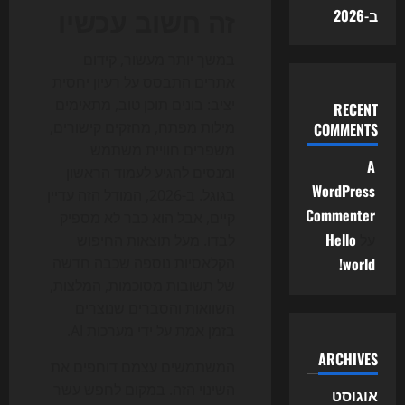
זה חשוב עכשיו
ב-2026
במשך יותר מעשור, קידום
אתרים התבסס על רעיון יחסית
יציב: בונים תוכן טוב, מתאימים
RECENT
מילות מפתח, מחזקים קישורים,
COMMENTS
משפרים חוויית משתמש
A
ומנסים להגיע לעמוד הראשון
WordPress
בגוגל. ב-2026, המודל הזה עדיין
Commenter
קיים, אבל הוא כבר לא מספיק
על
Hello
לבדו. מעל תוצאות החיפוש
world!
הקלאסיות נוספה שכבה חדשה
של תשובות מסוכמות, המלצות,
השוואות והסברים שנוצרים
בזמן אמת על ידי מערכות AI.
ARCHIVES
המשתמשים עצמם דוחפים את
השינוי הזה. במקום לחפש עשר
אוגוסט