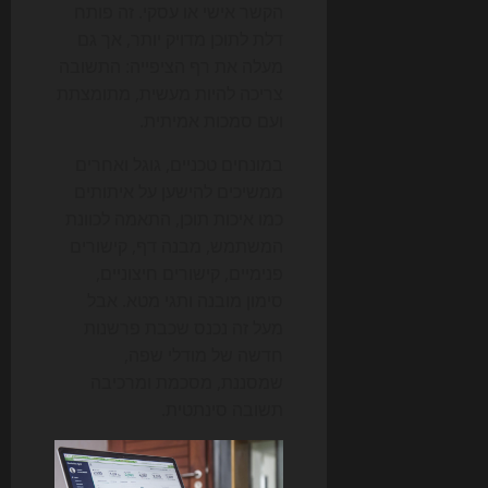
הקשר אישי או עסקי. זה פותח
דלת לתוכן מדויק יותר, אך גם
מעלה את רף הציפייה: התשובה
צריכה להיות מעשית, מתומצתת
ועם סמכות אמיתית.
במונחים טכניים, גוגל ואחרים
ממשיכים להישען על איתותים
כמו איכות תוכן, התאמה לכוונת
המשתמש, מבנה דף, קישורים
פנימיים, קישורים חיצוניים,
סימון מובנה ותגי מטא. אבל
מעל זה נכנס שכבת פרשנות
חדשה של מודלי שפה,
שמסננת, מסכמת ומרכיבה
תשובה סינתטית.