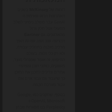
דוחות של
McKinsey
בשנים
האחרונות הראו שאימוץ ה-
GenAI עבר משלב ניסיוני לשלב
תפעולי אצל חלק גדול
מהארגונים. גם
Gartner
הדגישה שוב ושוב שה-AI הופך
מרכיב מובנה בתהליכי עבודה,
ולא רק כלי נלווה. בעולם
החיפוש, זה אומר שמנהלי מוצר,
משווקים, כותבי תוכן ומפתחי
אתרים צריכים לתכנן את התוכן
כך שיעבוד גם עבור אדם וגם
עבור מערכת חכמה.
בנוסף, שחקנים כמו Google,
OpenAI, Microsoft ו-
Perplexity בנו מסגרות שבהן