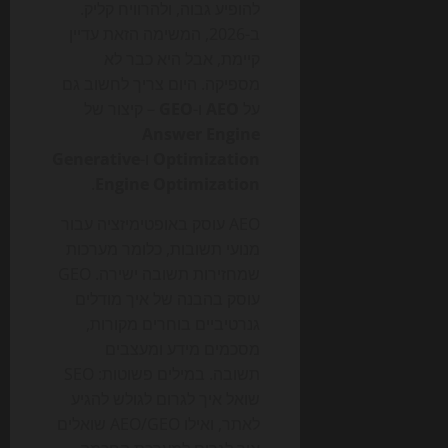
להופיע גבוה, ולהרוויח קליק.
ב-2026, המשימה הזאת עדיין
קיימת, אבל היא כבר לא
מספיקה. היום צריך לחשוב גם
על
AEO
ו-
GEO
– קיצור של
Answer Engine
Optimization
ו-
Generative
.
Engine Optimization
AEO עוסק באופטימיזציה עבור
מנועי תשובות, כלומר מערכות
שמחזירות תשובה ישירה. GEO
עוסק בהבנה של איך מודלים
גנרטיביים בוחרים מקורות,
מסכמים מידע ומעצבים
תשובה. במילים פשוטות: SEO
שואל איך לגרום לגולש להגיע
לאתר, ואילו AEO/GEO שואלים