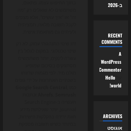
בתוך החיפוש עצמו. פתאום,
ב-2026
משתמשים לא שואלים רק "מה
זה" או "איך עושים", אלא מצפים
לקבל תשובה מלאה, תמציתית
ולעיתים גם מותאמת אישית.
RECENT
COMMENTS
זהו שינוי התנהגותי עמוק, לא רק
שינוי טכנולוגי. במקום לגלול בין
A
עשרה לינקים, יותר משתמשים
WordPress
מסתפקים בסיכום שמופיע
Commenter
מולם מיד. לפי מגמות שדווחו
על
Hello
בשנתיים האחרונות על ידי גופים
world!
כמו
,
Google Search Central
Semrush
,
Ahrefs
וכתבות
תעשייה ב-Search Engine
Journal, יותר שאילתות מידע
ARCHIVES
חוות ירידה בהקלקות הישירות,
במיוחד כשיש תשובה מספקת
אוגוסט