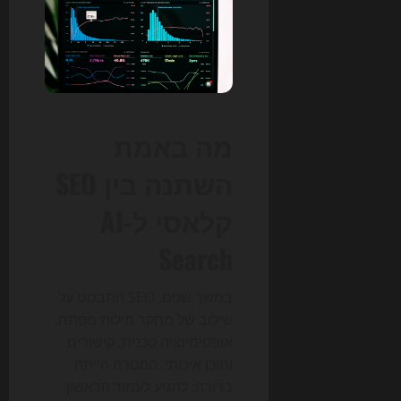
מה באמת
השתנה בין SEO
קלאסי ל-AI
Search
במשך שנים, SEO התבסס על
שילוב של מחקר מילות מפתח,
אופטימיזציה טכנית, קישורים
ותוכן איכותי. המטרה הייתה
ברורה: להגיע לעמוד הראשון,