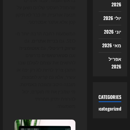
בראש העמוד. עבור אתרים
2026
שהמודל העסקי שלהם נשען על
תנועה אורגנית, זה כבר לא תיקון
יולי 2026
קטן אלא אתגר אסטרטגי.
יוני 2026
המשמעות רחבה הרבה יותר מ-
SEO. גם
בניית אתרים
, גם
מאי 2026
שיווק דיגיטלי
, גם
אוטומציה
וגם
סטארטאפים
נדרשים
אפריל
להתאים את עצמם לעולם שבו
2026
התוכן צריך להיות לא רק יפה או
עשיר, אלא גם קריא למכונות,
מובנה היטב ומגובה באמינות.
מי שמבין את זה מוקדם, יכול
CATEGORIES
להרוויח יתרון תחרותי
משמעותי.
Uncategorized