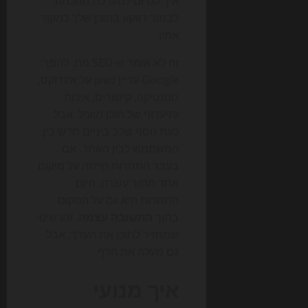
איך לגרום למערכת החכמה
לבחור דווקא בתוכן שלך כמקור
אמין.
זה לא אומר ש-SEO מת. להפך:
Google עדיין נשען על אינדוקס,
סמנטיקה, קישורים, איכות
ותיעדוף של תוכן מועיל. אבל
כעת נוסף שלב ביניים חדש בין
המשתמש לבין האתר. אם
בעבר התחרות הייתה על מיקום
אחד מתוך עשרה, היום
התחרות היא גם על המקום
בתוך
התשובה עצמה
. זהו שינוי
שמחזיר לתוכן את הערך, אבל
גם מעלה את הרף.
איך מנועי