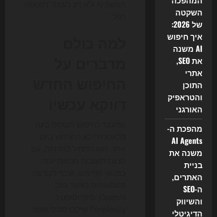
המהפכה
ממשק AI ולא רק בעמוד תוצאות
השקטה
רגיל.
של 2026:
איך חיפוש
למה כולם
AI משנה
מדברים על
את SEO,
אתרי
החיפוש החדש
התוכן
והטראפיק
דווקא עכשיו
האורגני
המעבר לחיפוש מבוסס בינה
מהפכת ה-
מלאכותית לא התרחש ביום
AI Agents
אחד. הוא התחיל בהדרגה, עם
משנה את
הצגת תשובות חכמות יותר
בניית
במנועי החיפוש, ועבר לקפיצה
האתרים,
משמעותית כאשר גוגל,
ה-SEO
OpenAI, מיקרוסופט ו-
והשיווק
Perplexity שילבו מודלי שפה
הדיגיטלי