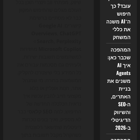
שיווק, מפתחי ווב ויוצרי תוכן בכל
עובד? כך
העולם מגלים שהחיפוש המקוון
חיפוש
כבר לא מסתיים ברשימת
ה־AI משנה
קישורים:
Google AI
את כללי
Overviews
,
ChatGPT
המשחק
Perplexity
,
Search
ו-
המהפכה
Microsoft Copilot
מחזירות
שכבר כאן:
למשתמשים תשובות ישירות,
איך AI
ולעיתים גם מסכמות עבורם את
Agents
כל המידע בלי שיצטרכו להקליק.
משנים את
המשמעות ברורה: מי שמנהל
בניית
אתר, חנות אונליין או בלוג
האתרים,
מקצועי חייב להבין עכשיו איך
ה-SEO
נראית הכלכלה החדשה של
והשיווק
החיפוש, למה
SEO קלאסי
כבר
הדיגיטלי
לא מספיק, ואיך בונים נוכחות
ב-2026
דיגיטלית שתישאר רלוונטית
כשהקהל מקבל תשובות בתוך