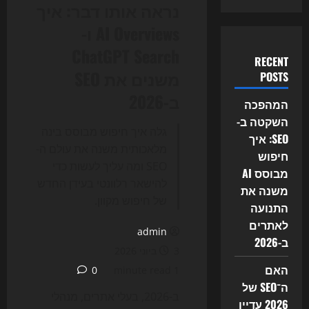
נראה אותו דבר: איך
AI Overviews ו-
ChatGPT Search
RECENT
משנים את SEO
POSTS
ב-2026
המהפכה
השקטה ב-
גלה איך חיפוש מבוסס בינה
SEO: איך
מלאכותית משנה את עולם ה-
חיפוש
SEO ומה עליך לעשות כדי
מבוסס AI
להישאר רלוונטי בעידן החדש
משנה את
של חיפוש מקוון.
התנועה
לאתרים
admin
ב-2026
3 ביוני 2026
האם
0
1 minute read
ה־SEO של
ב-2026, בעלי אתרים, מנהלי
2026 עדיין