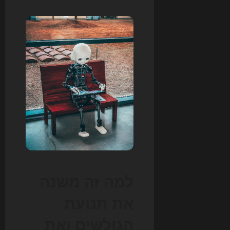
למה זה משנה
את תנועת
הגולשים ואת