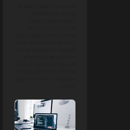
גם הביצועים הטכניים נשארים
קריטיים. מהירות טעינה,
התאמה למובייל, נגישות,
היררכיה נכונה של כותרות,
קישורים פנימיים חזקים ו-Clean
code הם לא רק עניין של חוויית
משתמש. הם משפיעים ישירות
על היכולת של בוטים לסרוק,
להבין ולדרג את התוכן. ב-2026,
אתר איטי ומבולגן לא רק מרגיז
משתמשים – הוא גם פחות מובן
למכונה.