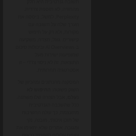
תשובה גנרטיבית היא חלק
מהחוויה, לא תוספת צדדית.
Perplexity, למשל, ביססה את
הערך שלה על תשובה עם
מקורות, ולא רק על חיפוש
קישורים. גוגל, מצדה, משקיעה
ב-AI Overviews וביכולות סיכום
שמופיעות ישירות מעל
התוצאות. זה לא ניסוי צדדי – זו
אסטרטגיה תחרותית.
המסקנה מהנתונים ומהכיוון של
השוק פשוטה:
החיפוש לא
נעלם
, אבל הצורה שלו משתנה.
ככל שהשכבה הגנרטיבית
מתעצמת, כך עולה החשיבות
של תוכן איכותי, מובנה, נקי
ומגובה. אתרים שלא יתאימו את
עצמם עלולים להפסיד נראות