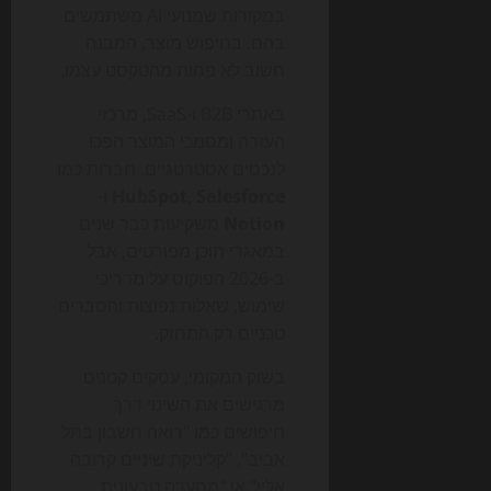
במקורות שמנועי AI משתמשים
בהם. בחיפוש מוצר, המבנה
חשוב לא פחות מהטקסט עצמו.
באתרי B2B ו-SaaS, מרכזי
העזרה ומסמכי המוצר הפכו
לנכסים אסטרטגיים. חברות כמו
Salesforce
,
HubSpot
ו-
Notion
משקיעות כבר שנים
במאגרי תוכן מפורטים, אבל
ב-2026 הפוקוס על מדריכי
שימוש, שאלות נפוצות והסברים
טכניים רק התחזק.
בשוק המקומי, עסקים קטנים
מרגישים את השינוי דרך
חיפושים כמו "רואה חשבון בתל
אביב", "קליניקת שיניים קרובה
אליי" או "מסעדה טבעונית