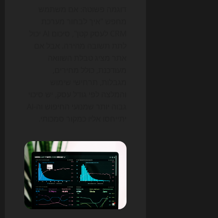
דוגמה פשוטה: אם משתמש
מחפש "איך לבחור מערכת
CRM לעסק קטן", סיכום AI יכול
לתת תשובה מהירה. אבל אם
אתר מציג טבלת השוואה
מעודכנת, כולל מחירים,
מגבלות, תרחישי שימוש
והמלצה לפי גודל עסק, יש סיכוי
גבוה יותר שמנועי החיפוש וה-AI
יתייחסו אליו כמקור סמכותי.