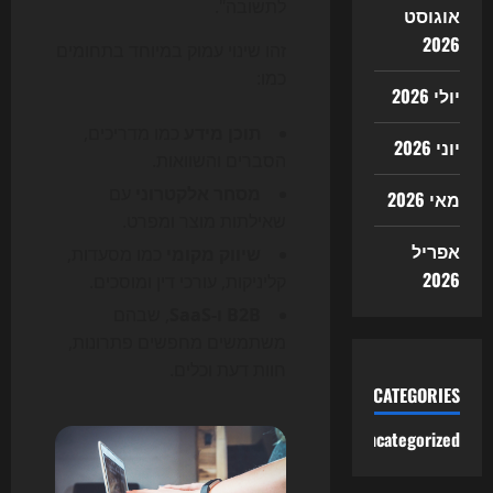
לתשובה".
אוגוסט
2026
זהו שינוי עמוק במיוחד בתחומים
כמו:
יולי 2026
תוכן מידע
כמו מדריכים,
יוני 2026
הסברים והשוואות.
מסחר אלקטרוני
עם
מאי 2026
שאילתות מוצר ומפרט.
אפריל
שיווק מקומי
כמו מסעדות,
2026
קליניקות, עורכי דין ומוסכים.
B2B ו-SaaS
, שבהם
משתמשים מחפשים פתרונות,
חוות דעת וכלים.
CATEGORIES
Uncategorized