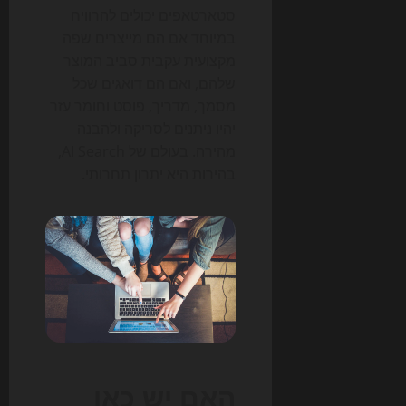
סטארטאפים יכולים להרוויח
במיוחד אם הם מייצרים שפה
מקצועית עקבית סביב המוצר
שלהם, ואם הם דואגים שכל
מסמך, מדריך, פוסט וחומר עזר
יהיו ניתנים לסריקה ולהבנה
מהירה. בעולם של AI Search,
בהירות היא יתרון תחרותי.
האם יש כאן