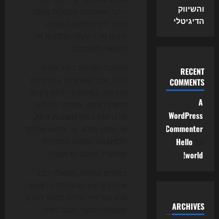
והשיווק
ויותר שאילתות מקבלות מענה
הדיגיטלי
בתוך תיבת תשובה קצרה,
סיכום AI, רשימת המלצות או
השוואה מסוכמת.
המעבר הזה לא ביטל את ה-
RECENT
SEO, אבל הוא שינה את נקודת
COMMENTS
הכניסה. במקום להילחם רק על
A
מיקום ראשון, עסקים נלחמים
WordPress
על נראות בתוך
תשובת ה-AI
,
Commenter
על אזכור מותג, על ציטוט של דף
על
Hello
מסוים ועל הופעה במקורות
שהמודל מצטט או מעבד.
world!
במילים אחרות, השאלה כבר
אינה רק "איך נגיע לדף הראשון",
אלא גם "איך נגרום למנוע להבין
ARCHIVES
שאנחנו המקור הטוב ביותר