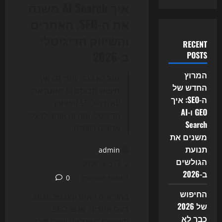
איך AI Search משנה
את ה-SEO, האתרים
והשיווק הדיגיטלי
RECENT
ב-2026
POSTS
המרוץ
גוגל לא לבד יותר: גלו איך
החדש של
חיפוש מבוסס AI משנה את
ה-SEO: איך
עולם ה-SEO והשיווק
GEO ו-AI
הדיגיטלי ומה זה אומר לבעלי
Search
אתרים ויוצרים.
משנים את
תנועת
admin
הגולשים
2 ביוני 2026
ב-2026
0
1 minute read
החיפוש
בחודשים האחרונים של 2026,
של 2026
בעלי אתרים, אנשי SEO,
כבר לא
משווקים דיגיטליים ויוצרי תוכן