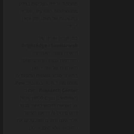
מסכמת, ירידה בקליקים בחלק
מהשאילתות המידעיות, ועלייה
בחשיבות של מותג חזק ותוכן
ייחודי.
במחקרים שונים של
Similarweb
ו-
BrightEdge
נראתה בשנה האחרונה
תנודתיות גבוהה יותר בתנועה
האורגנית של אתרי תוכן,
במיוחד סביב נושאים שמקבלים
מענה מהיר מ-AI. במקביל,
Pew
Research Center
דיווח כי
משתמשים נוטים ללחוץ פחות
על תוצאות חיפוש כאשר מוצג
להם סיכום AI בראש העמוד.
אלה אינם נתונים שמבטלים את
החיפוש, אלא סימנים לכך