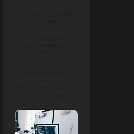
מחקרים, חברות ונתונים.
FAQ טבעי
– שאלות
ותשובות שמטפלות בהתנגדויות
ובחיפושים משניים.
דוגמאות אמיתיות
–
שמראות שהטקסט מבוסס
ניסיון ולא רק תיאוריה.
במילים פשוטות: כתיבה ל-AI
Search לא מחליפה כתיבה
לבני אדם, אלא מחייבת את
הכותב להיות גם ברור, גם מדויק
וגם שימושי יותר.