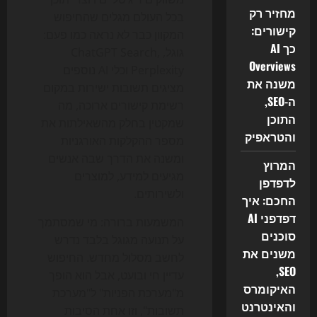
מחזיר רק
בכל העולם מגלים שהחיפוש
קישורים:
המקוון כבר לא נראה כמו פעם:
כך AI
גוגל, ChatGPT Search,
Overviews
Perplexity וכלי AI נוספים
משנה את
מציגים תשובות ישירות במקום
ה-SEO,
רשימת קישורים ארוכה, מה
התוכן
שמקטין בחלק מהשאילתות את
והטראפיק
מספר ההקלקות האורגניות
ומשנה את הדרך שבה אנשים
המרוץ
מגיעים למידע, למוצרים
לדפדפן
ולשירותים.
החכם: איך
דפדפני AI
המשמעות ברורה: מי שמסתמך
סוכנים
על תנועה מגוגל בלבד נדרש
משנים את
לחשב מסלול מחדש. החיפוש
SEO,
עדיין חי ובועט, אבל הוא הופך
האיקומרס
מ"מערכת הפניות" ל"מערכת
והאינטרנט
תשובות", וזו אחת הסיבות