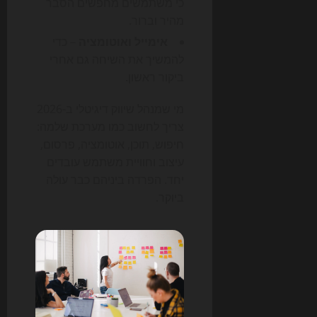
כי משתמשים מחפשים הסבר
מהיר וברור.
אימייל ואוטומציה
– כדי
להמשיך את השיחה גם אחרי
ביקור ראשון.
מי שמנהל שיווק דיגיטלי ב-2026
צריך לחשוב כמו מערכת שלמה:
חיפוש, תוכן, אוטומציה, פרסום,
עיצוב וחוויית משתמש עובדים
יחד. הפרדה ביניהם כבר עולה
ביוקר.