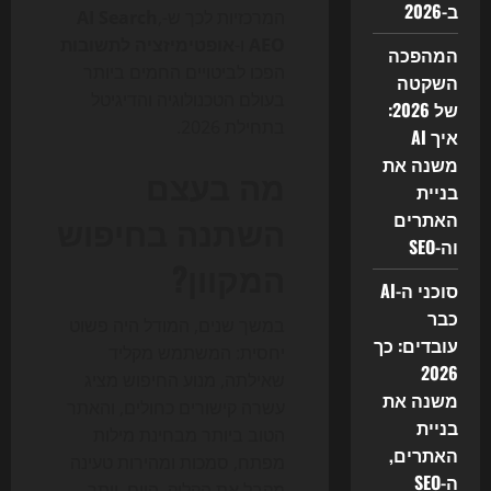
ב-2026
המרכזיות לכך ש-
,
AI Search
AEO
ו-
אופטימיזציה לתשובות
המהפכה
הפכו לביטויים החמים ביותר
השקטה
בעולם הטכנולוגיה והדיגיטל
של 2026:
בתחילת 2026.
איך AI
משנה את
מה בעצם
בניית
האתרים
השתנה בחיפוש
וה-SEO
המקוון?
סוכני ה-AI
כבר
במשך שנים, המודל היה פשוט
עובדים: כך
יחסית: המשתמש מקליד
2026
שאילתה, מנוע החיפוש מציג
משנה את
עשרה קישורים כחולים, והאתר
בניית
הטוב ביותר מבחינת מילות
האתרים,
מפתח, סמכות ומהירות טעינה
ה-SEO
מקבל את הקליק. היום, יותר