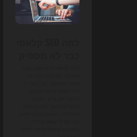
למה SEO קלאסי
כבר לא מספיק
SEO קלאסי עדיין חשוב, אבל
הוא כבר לא פותר לבדו את
אתגר החשיפה. אם בעבר די
היה למפות מילות מפתח,
לכתוב תוכן ארוך, לבנות
קישורים ולשפר מהירות אתר,
היום צריך לחשוב גם על האופן
שבו
מודלי שפה
קוראים,
מסכמים ומחליטים מה להציג
למשתמש.