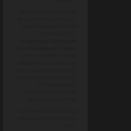
הדבר נכון במיוחד בשאילתות
מידע, שבהן המענה המהיר של
AI חוסך למשתמשים הקלקה.
דוחות וניתוחים של
Similarweb
,
BrightEdge
ו-
Pew Research Center
הראו
בשנתיים האחרונות כי כאשר
מוצג סיכום AI בראש התוצאות,
חלק מהמשתמשים עוצרים שם
ולא ממשיכים לאתרים חיצוניים.
המשמעות היא ירידה
פוטנציאלית ב-CTR, גם אם
הדירוג האורגני נשאר טוב.
לכן, SEO ב-2026 נמדד לא רק
בכמות כניסות, אלא גם ביכולת
לייצר: