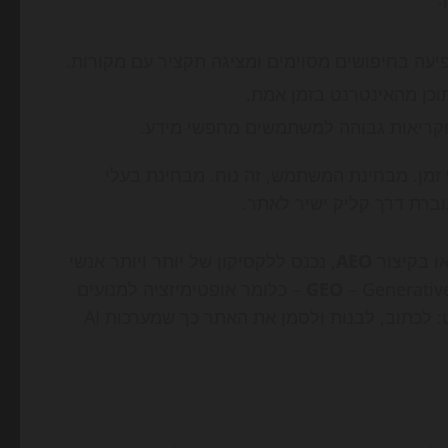
ה בחיפושים מסוימים ומציגה תקציר עם מקורות.
וכן מהאינטרנט בזמן אמת.
וקריאות גבוהה למשתמשים מחפשי מידע.
מן. מבחינת המשתמש, זה נוח. מבחינת בעלי
וברת דרך קליק ישיר לאתר.
ו בקיצור
AEO
, נכנס ללקסיקון של יותר ויותר אנשי
GEO
– Generative Engine Optimization – כלומר אופטימיזציה למנועים
גנרטיביים. שני המושגים עדיין מתפתחים, אבל הרעיון פשוט: לכתוב, לבנות ולסמן את האתר כך שמערכות AI