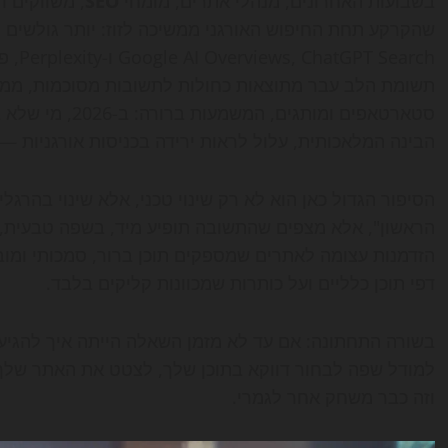
בשבועות האחרונים, מנהלי אתרים, מומחי
SEO
, משווקים ד
שהקרקע תחת החיפוש האורגני ממשיכה לזוז: יותר גולשים 
earch
תשומת הלב עבר מתוצאות כחולות לתשובות מסוכמות, ממוסגר
סטארטאפים ומותגי
הבינה המלאכותית, עלול לראות ירידה בכניסות אורגניות — ג
הסיפור הגדול כאן הוא לא רק שינוי טכני, אלא שינוי בהרגל
הראשון", אלא מצפים שהתשובה תופיע מיד, בשפה טבעית, עם
דפי תוכן כלליים ועל כותרות שמכוונות קליקים בלבד.
בשורה התחתונה: אם עד לא מזמן השאלה הייתה איך להגיע 
למודל שפה לבחור דווקא בתוכן שלך, לצטט את האתר שלך
וזה כבר משחק אחר לגמרי.