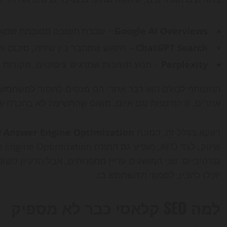
Google AI Overviews
– שכבת תשובה מסוכמת שמופיע
ChatGPT Search
– חיפוש שמחבר בין שיחה, סיכום ות
Perplexity
– מנוע תשובות שמדגיש ציטוטים, מקורות 
המשותף לכולם הוא דבר אחד: הם מנסים לחסוך למשתמש ז
אתרים, זו הזדמנות וגם איום, משום שהחשיפה לא בהכרח ע
דווקא בגלל זה, המונח
Answer Engine Optimization
א
שיווק. לצד AEO, מופיע גם המונח
יוכלו להבין, לסמוך ולהשתמש בו.
למה SEO קלאסי כבר לא מספיק