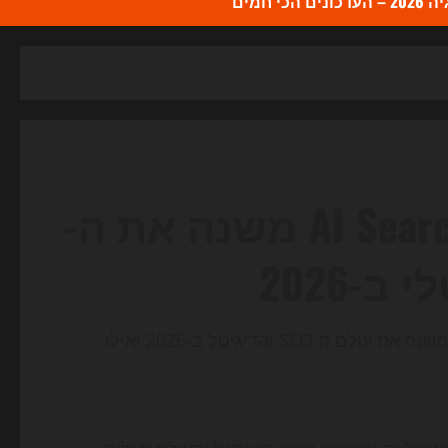
כי חמים
גוגל כבר לא לבד: איך AI Search משנה את ה-
גלה כיצד השפעת החיפוש המתקדם של בינה מלאכותית משנה את עולם ה-SEO והדיגיטל ב-2026 ואילו