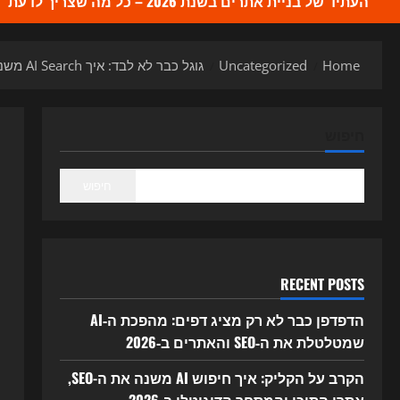
העתיד של בניית אתרים בשנת 2026 – כל מה שצריך לדעת
Home
Uncategorized
גוגל כבר לא לבד: איך AI Search משנה את ה-SEO, אתרים ושיווק דיגיטלי ב-2026
חיפוש
חיפוש
RECENT POSTS
הדפדפן כבר לא רק מציג דפים: מהפכת ה‑AI
שמטלטלת את ה‑SEO והאתרים ב‑2026
הקרב על הקליק: איך חיפוש AI משנה את ה-SEO,