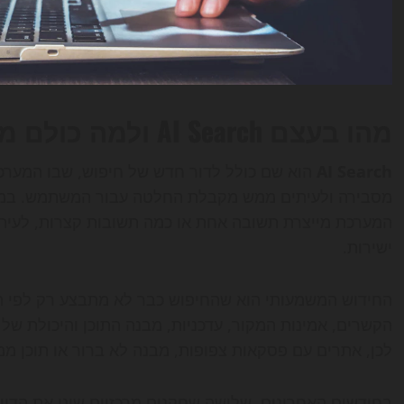
מהו בעצם AI Search ולמה כולם מדברים עליו עכשיו
AI Search
הוא שם כולל לדור חדש של חיפוש, שבו המערכ
מסבירה ולעיתים ממש מקבלת החלטה עבור המשתמש. במקו
המערכת מייצרת תשובה אחת או כמה תשובות קצרות, לעיתי
ישירות.
החידוש המשמעותי הוא שהחיפוש כבר לא מתבצע רק לפי ה
הקשרים, אמינות המקור, עדכניות, מבנה התוכן והיכולת ש
לכן, אתרים עם פסקאות צפופות, מבנה לא ברור או תוכן ממ
בחודשים האחרונים, שלושה שחקנים מרכזיים שינו את הדיון