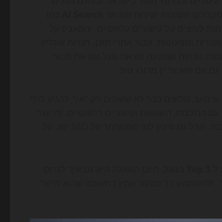
יגיטליים ומפתחי מוצר בישראל ובעולם מגלים
מקבלים תשובות ישירות ממנועי
AI Search
כמו
Google AI Overviews, ChatGPT S ו-Perplexity, פחות לוחצים על קישורים קלאסיים, והמאבק על
ות ומצוטטות. עבור אתרי תוכן, חנויות אונליין,
ם, המשמעות ברורה: ב-2026, מי שלא בונה נוכחות שמבינה גם את גוגל וגם את מנועי
ם אם הוא עדיין מדורג טוב.
י שימוש. גולשים כבר לא שואלים רק "איך להגיע לדף
 המלצות, השוואות וקישורים רלוונטיים. זה יוצר
הזדמנות עצומה לאתרים שמספקים תוכן ברור, סמכותי ומובנה, אבל גם סיכון למי שמסתמך על SEO ישן, על
ל-
Top 3
בגוגל, היום השאלה היא גם איך לגרום
, ולהשתמש בך כמקור אמין בתשובה שהוא מייצר.