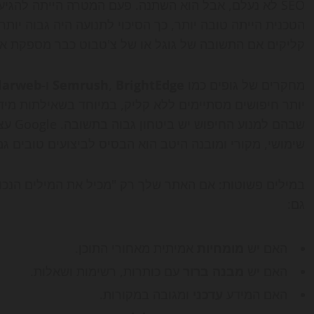
SEO לא נעלם, אבל הוא השתנה. פעם המטרה הייתה להגי
הטכנית הייתה טובה יותר, כך הסיכוי לתנועה היה גבוה יות
קליקים אם התשובה של גוגל או של צ'טבוט כבר מספקת 
מחקרים של גופים כמו
BrightEdge
,
Semrush
ו-
larweb
יותר חיפושים מסתיימים ללא קליק, במיוחד בשאילתות מידע
שבהם למנוע החיפוש יש ביטחון גבוה בתשובה. Google עצמה, דרך
שימושי, מקורי ומובנה היטב הוא הבסיס לביצועים טובים גם בע
במילים פשוטות: אם האתר שלך רק "מכיל את המילים הנכונ
גם:
האם יש
מומחיות
אמיתית מאחורי התוכן.
האם יש
מבנה ברור
עם כותרות, רשימות ושאלות.
האם המידע
עדכני
ומגובה במקורות.