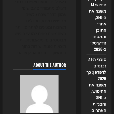
דיגיטליים וסטארטאפים ברחבי
חיפוש AI
העולם מתמודדים עם שינוי
משנה את
עמוק בדרך שבה גולשים
ה-SEO,
מחפשים מידע, מקבלים
אתרי
תשובות ומגיעים לאתרים: יותר
התוכן
משתמשים פונים למנועי חיפוש
והמסחר
מבוססי בינה מלאכותית, יותר
הדיגיטלי
תוצאות נענות ישירות בתוך
ב-2026
הממשק, ויותר טראפיק אורגני
סוכני ה-AI
ABOUT THE AUTHOR
נכנסים
לדפדפן: כך
2026
משנה את
החיפוש,
ה-SEO
והבניית
האתרים