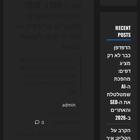
את ה-SEO ב-2026:
למה יותר אתרים
מאבדים טראפיק —
RECENT
ומה חייבים לעשות
POSTS
עכשיו
הדפדפן
כבר לא רק
ב-2026 מנועי AI משנים את
מציג
חווית החיפוש, וחשוב לדעת
דפים:
איך להסתגל לשינויים כדי
מהפכת
לשמור על טראפיק לאתר
ה‑AI
שלך.
שמטלטלת
את ה‑SEO
admin
והאתרים
11 במאי 2026
ב‑2026
0
1 minute read
הקרב על
ב-2026, בעלי אתרים, משווקים
הקליק: איך