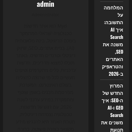
admin
המלחמה
על
Administrator
התשובה:
Myd הוא אתר חדשות
איך AI
טכנולוגיה ישראלי המתמקד
Search
בעולם הדיגיטל, בינה מלאכותית
משנה את
(AI), בניית אתרים, SEO, שיווק
SEO,
דיגיטלי וטרנדים חדשים. באתר
האתרים
תוכלו למצוא מדריכים, חדשות
והטראפיק
עדכניות, כלים מתקדמים וטיפים
ב-2026
מעשיים לכל מי שרוצה להצליח
בעולם האינטרנט. המערכת
המרוץ
מפרסמת תכנים באופן שוטף
החדש של
ומתמקדת במידע עדכני לשנת
ה-SEO: איך
2026, עם דגש על חדשנות,
GEO ו-AI
טכנולוגיה וצמיחה דיגיטלית.
Search
מטרת האתר היא להנגיש מידע
משנים את
מקצועי בצורה פשוטה, ברורה
תנועת