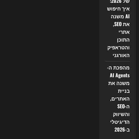
של 2026:
איך חיפוש
AI משנה
את SEO,
אתרי
התוכן
והטראפיק
האורגני
מהפכת ה-
AI Agents
משנה את
בניית
האתרים,
ה-SEO
והשיווק
הדיגיטלי
ב-2026