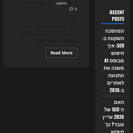
23 באפריל 2026
admin
0
RECENT
POSTS
גלה את הטעויות הנפוצות ב-
SEO שמונעות מהאתר שלך
המהפכה
לצמוח ואיך לתקן אותן בקלות
השקטה ב-
לשיפור התנועה מגוגל.
SEO: איך
חיפוש
Read
Read More
more
מבוסס AI
about
טעויות
משנה את
SEO
שהורסות
התנועה
את
האתר
לאתרים
שלך
ב-2026
האם
ה־SEO של
2026 עדיין
עובד? כך
חיפוש