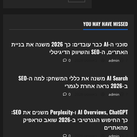
pagination
כך
AI
Search
ו-
GEO
משנים
YOU MAY HAVE MISSED
את
Uncategorized
ה-
SEO
ב-2026
סוכני ה-AI כבר עובדים: כך 2026 משנה את בניית
האתרים, ה-SEO והשיווק הדיגיטלי
7 באוגוסט 2026
admin
0
Uncategorized
AI Search משנה את כללי המשחק: למה ה-SEO
ב-2026 נראה אחרת לגמרי
7 באוגוסט 2026
admin
0
Uncategorized
AI Overviews, ChatGPT ו-Perplexity משנים את SEO:
כך החיפוש הגנרטיבי ב-2026 שואב טראפיק
מהאתרים
7 באוגוסט 2026
admin
0