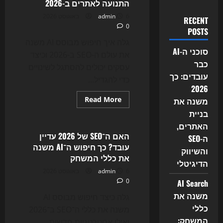
התנועה לאתרים ב-2026
6 באוגוסט 2026
admin
RECENT
0
POSTS
גלה איך חיפוש מבוסס AI משנה
סוכני ה-AI
את עולם ה-SEO ב-2026 וכיצד
כבר
עסקים יכולים להסתגל לשינויים
עובדים: כך
כדי להגדיל...
2026
Read
Read More
משנה את
more
Uncategorized
בניית
about
המהפכה
האתרים,
השקטה
ב-
האם ה־SEO של 2026 עדיין
ה-SEO
SEO:
עובד? כך חיפוש ה־AI משנה
איך
והשיווק
חיפוש
את כללי המשחק
מבוסס
הדיגיטלי
AI
6 באוגוסט 2026
admin
משנה
0
AI Search
את
התנועה
משנה את
לאתרים
גלה כיצד חיפוש מבוסס AI
ב-2026
כללי
משנה את כללי ה־SEO ב־2026
המשחק:
ואילו אסטרטגיות חדשות