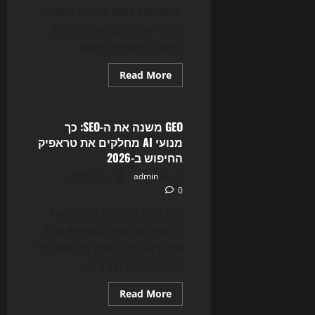
SEO,
משנה את עולם ה-SEO ב-2026
אתרים
ועסקים
וכיצד תוכל להסתגל לשינויים
דיגיטליים
ולזכות בחשיפה חדשה.
Read
Read More
more
Uncategorized
about
המהפכה
השקטה
של
GEO משנה את ה-SEO: כך
SEO
מנועי AI מחלקים את טראפיק
ב-2026:
איך
החיפוש ב-2026
חיפוש
AI
28 ביולי 2026
admin
משנה
0
את
הדרך
שבה
גלה כיצד מנועי AI משנים את
גולשים
חלוקת הטראפיק בחיפוש ואילו
מוצאים
אתכם
אסטרטגיות חדשות נדרשות כדי
להצליח בעידן החדש...
Read
Read More
more
about