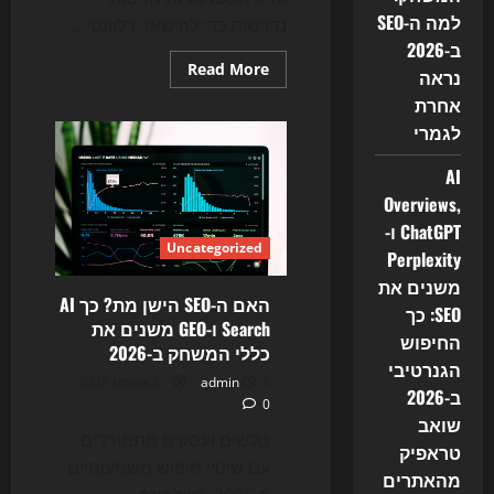
למה ה-SEO
נדרשות כדי להישאר רלוונטי...
ב-2026
Read
Read More
נראה
more
about
אחרת
האם
לגמרי
ה־SEO
של
2026
AI
עדיין
עובד?
Overviews,
כך
חיפוש
ChatGPT ו-
ה־AI
Uncategorized
משנה
Perplexity
את
משנים את
כללי
המשחק
האם ה-SEO הישן מת? כך AI
SEO: כך
Search ו-GEO משנים את
החיפוש
כללי המשחק ב-2026
הגנרטיבי
5 באוגוסט 2026
admin
ב-2026
0
שואב
גולשים ועסקים מתמודדים
טראפיק
עם שינויי חיפוש משמעותיים
מהאתרים