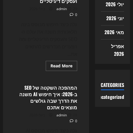
ועסקים דיגיטליים
לחשוב
יולי 2026
יותר
29 ביולי 2026
admin
מ-
SEO
0
יוני 2026
גלה כיצד חיפוש מבוסס בינה
מלאכותית משנה את עולם ה-
מאי 2026
SEO והעסקים הדיגיטליים ומה
אפריל
הצעדים הנדרשים להתאים
2026
את...
Read
Read More
more
Uncategorized
about
איך
חיפוש
CATEGORIES
ה-
המהפכה השקטה של SEO
AI
ב-2026: איך חיפוש AI משנה
משנה
Uncategorized
את
את הדרך שבה גולשים
כללי
מוצאים אתכם
המשחק
ב-2026
28 ביולי 2026
admin
—
ומה
0
זה
אומר
גלה כיצד חיפוש מבוסס AI
ל-