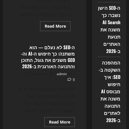
ב-2026, כשהבינה
המלאכותית משנה את כללי
ה-SEO הישן
ה-SEO והנוכחות באינטרנט.
נשבר: כך
AI Search
Read
Read More
משנה את
more
Uncategorized
about
תנועת
האם
ה-
האתרים
SEO
ה-SEO לא נעלם — הוא
הישן
ב-2026
משתנה: כך חיפוש ה-AI וה-
מת?
כך
GEO משנים את גוגל, התוכן
המהפכה
AI
והתנועה האורגנית ב-2026
Search
השקטה ב-
ו-
4 באוגוסט 2026
admin
GEO
SEO: איך
משנים
0
את
חיפוש
כללי
גלה כיצד שינויים בחיפוש ה-AI
המשחק
מבוסס AI
ב-2026
וה-GEO משפיעים על גוגל
משנה את
והתנועה האורגנית, ומה עליך
התנועה
לעשות כדי להישאר רלוונטי...
לאתרים
ב-2026
Read
Read More
more
Uncategorized