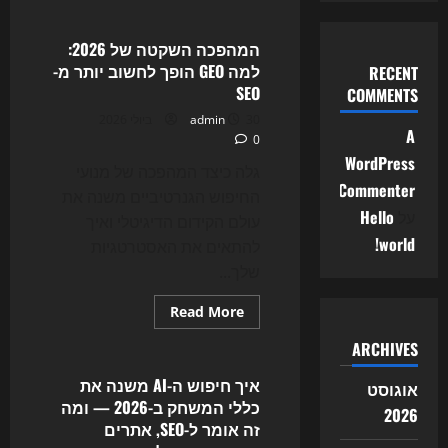
about
ה-
SEO
לא
המהפכה השקטה של 2026:
נעלם
למה GEO הופך לחשוב יותר מ-
RECENT
—
הוא
SEO
COMMENTS
משתנה:
כך
30 ביולי 2026
admin
חיפוש
A
0
ה-
AI
WordPress
וה-
גלה כיצד המהפכה של מנועי
GEO
Commenter
החיפוש הגנרטיביים משנה את
משנים
את
על
Hello
עולם הקידום הדיגיטלי ואיך
גוגל,
התוכן
world!
להתאים את האסטרטגיות
והתנועה
האורגנית
שלך...
ב-2026
Read
Read More
more
Uncategorized
about
ARCHIVES
המהפכה
השקטה
של
איך חיפוש ה-AI משנה את
אוגוסט
2026:
כללי המשחק ב-2026 — ומה
למה
2026
GEO
זה אומר ל-SEO, אתרים
הופך