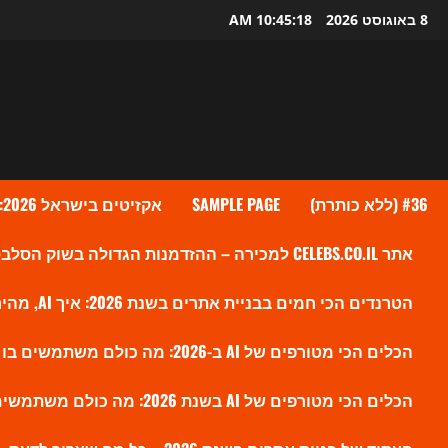
Ski
8 באוגוסט 2026
10:45:19 AM
t
conten
#36 (ללא כותרת)
SAMPLE PAGE
אקזיטים בישראל 2026: גל העסקאות שמעלה את ההייטק הישראלי לשיא חדש
אתר CELEBS.CO.IL למכירה – ההזדמנות הגדולה בשוק הסלבס הישראלי?
הטרנדים הכי חמים בבניית אתרים בשנת 2026: איך AI, מהירות ו-SEO חדש משנים את הווב
הכלים הכי מטורפים של AI ב-2026: מה כולם משתמשים בו עכשיו ולמה זה משנה את השוק
הכלים הכי מטורפים של AI בשנת 2026: מה כולם משתמשים בו עכשיו