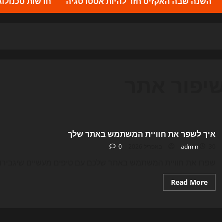
השנה שבה האקזיט חזר להיות אסטרטגיה
חדשות טכנולוגיה 2026 – העדכונים ה
יפור אתר
Uncategorized
איך לשפר את חוויית המשתמש באתר שלך
30 באפריל 2026
admin
0
שפרו את חוויית המשתמש באתר שלכם עם טיפים מעשיים שיגבירו א
Read
Read More
more
about
איך
לשפר
את