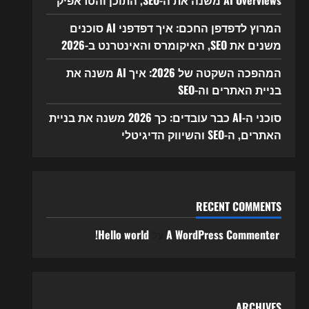
AI Overviews משנה את ה-SEO, התוכן והטראפיק
המרוץ לדפדפן החכם: איך דפדפני AI סוכנים
משנים את SEO, האיקומרס והאינטרנט ב-2026
המהפכה השקטה של 2026: איך AI משנה את
בניית האתרים וה-SEO
סוכני ה-AI כבר עובדים: כך 2026 משנה את בניית
האתרים, ה-SEO והשיווק הדיגיטלי
RECENT COMMENTS
A WordPress Commenter
על
Hello world!
ARCHIVES