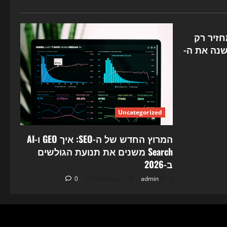
ר לא מחזיר רק
: כך AI Overviews משנה את ה-
Uncategorized
המרוץ החדש של ה-SEO: איך GEO ו-AI
Search משנים את תנועת הגולשים
ב-2026
8 באוגוסט 2026
admin
0