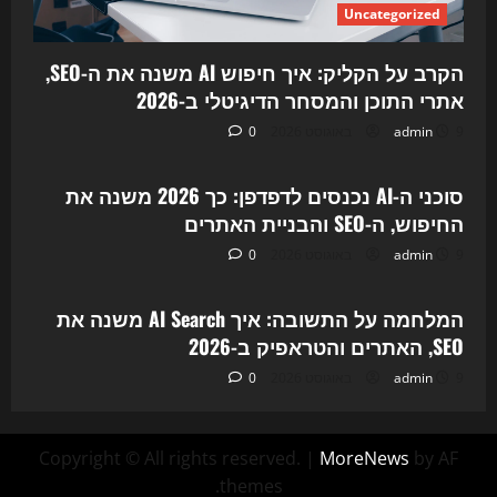
Uncategorized
הקרב על הקליק: איך חיפוש AI משנה את ה-SEO,
אתרי התוכן והמסחר הדיגיטלי ב-2026
9 באוגוסט 2026
admin
0
Uncategorized
סוכני ה-AI נכנסים לדפדפן: כך 2026 משנה את
החיפוש, ה-SEO והבניית האתרים
9 באוגוסט 2026
admin
0
Uncategorized
המלחמה על התשובה: איך AI Search משנה את
SEO, האתרים והטראפיק ב-2026
9 באוגוסט 2026
admin
0
Copyright © All rights reserved.
|
MoreNews
by AF
themes.