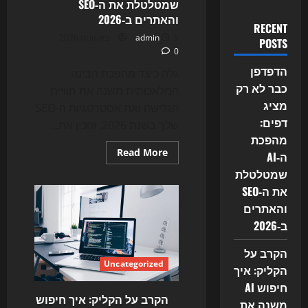
שמטלטלת את ה‑SEO
והאתרים ב‑2026
RECENT
9 באוגוסט 2026
admin
POSTS
0
הדפדפן
גלה כיצד מהפכת הבינה
כבר לא רק
המלאכותית משנה את חוויית
מציג
הגלישה ואת אסטרטגיות ה-SEO
דפים:
שלך בשנת 2026, והכין את...
מהפכת
Read
Read More
ה‑AI
more
about
שמטלטלת
הדפדפן
את ה‑SEO
כבר
לא
והאתרים
רק
מציג
ב‑2026
דפים:
מהפכת
ה‑AI
הקרב על
שמטלטלת
Uncategorized
את
הקליק: איך
ה‑SEO
חיפוש AI
והאתרים
ב‑2026
הקרב על הקליק: איך חיפוש
משנה את