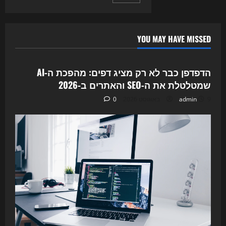
pagination
למה
ה-
SEO
ב-2026
נראה
אחרת
YOU MAY HAVE MISSED
לגמרי
Uncategorized
הדפדפן כבר לא רק מציג דפים: מהפכת ה‑AI
שמטלטלת את ה‑SEO והאתרים ב‑2026
9 באוגוסט 2026
admin
0