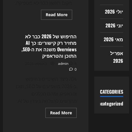
מקום ראשון כבר לא מספיקה.
יולי 2026
Read
Read More
more
Uncategorized
about
יוני 2026
המרוץ
החדש
של
החיפוש של 2026 כבר לא
מאי 2026
ה-
מחזיר רק קישורים: כך AI
SEO:
איך
Overviews משנה את ה-SEO,
GEO
אפריל
התוכן והטראפיק
ו-
AI
2026
8 באוגוסט 2026
admin
Search
משנים
0
את
תנועת
גלה כיצד השינויים בחיפוש
הגולשים
ב-2026
ב-2026 משפיעים על SEO, תוכן
CATEGORIES
וטראפיק, ומהם הכללים
החדשים להצלחה בעידן של AI.
Uncategorized
Read
Read More
more
Uncategorized
about
החיפוש
של