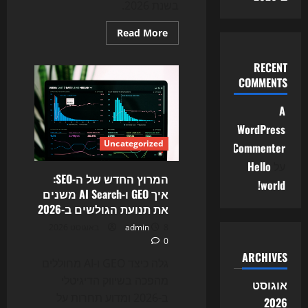
בשנת 2026.
Read
Read More
more
about
המלחמה
RECENT
על
התשובה:
COMMENTS
איך
AI
Search
A
משנה
WordPress
את
SEO,
Uncategorized
Commenter
האתרים
והטראפיק
על
Hello
ב-2026
המרוץ החדש של ה-SEO:
world!
איך GEO ו-AI Search משנים
את תנועת הגולשים ב-2026
8 באוגוסט 2026
admin
0
ARCHIVES
גלה כיצד GEO ו-AI מחוללים
מהפכה בשיווק הדיגיטלי
אוגוסט
ב-2026 ומדוע תחרות על
2026