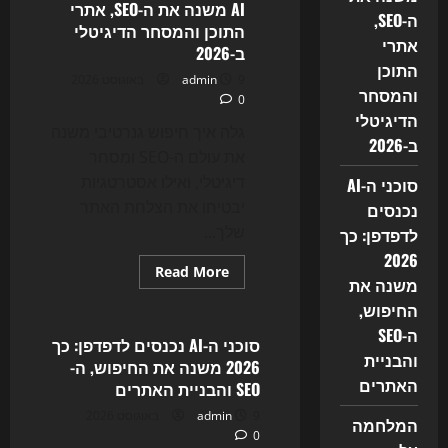
AI משנה את ה-SEO, אתרי
ה-SEO,
התוכן והמסחר הדיגיטלי
אתרי
ב-2026
התוכן
9 באוגוסט 2026
admin
והמסחר
0
הדיגיטלי
גלה איך חיפוש גנרטיבי משנה
ב-2026
את עולם ה-SEO ומסחר
דיגיטלי, ואילו אסטרטגיות
סוכני ה-AI
יבטיחו את הצלחת האתר
נכנסים
שלך...
לדפדפן: כך
2026
Read
Read More
משנה את
more
Uncategorized
about
החיפוש,
הקרב
על
ה-SEO
הקליק:
סוכני ה-AI נכנסים לדפדפן: כך
איך
והבניית
2026 משנה את החיפוש, ה-
חיפוש
AI
האתרים
SEO והבניית האתרים
משנה
את
9 באוגוסט 2026
admin
המלחמה
ה-
0
SEO,