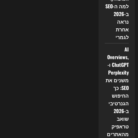
AI
למה ה-SEO
נכנסים
לשיווק,
ב-2026
ל-
SEO
נראה
ולבניית
אתרים:
אחרת
כך
לגמרי
האוטומציה
משנה
את
AI
כללי
המשחק
Overviews,
ב-2026
ChatGPT ו-
Perplexity
משנים את
SEO: כך
החיפוש
הגנרטיבי
ב-2026
שואב
טראפיק
מהאתרים