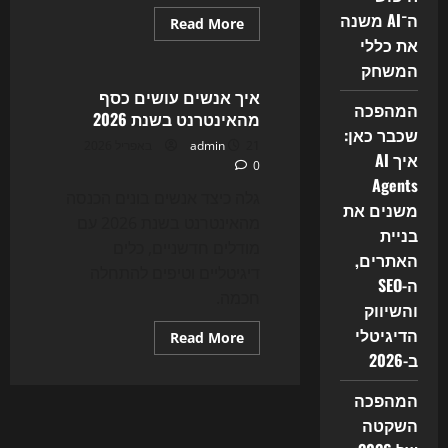
ה־AI משנה
Read
Read More
more
את כללי
Uncategorized
about
איך
המשחק
להפוך
אתר
איך אנשים עושים כסף
פשוט
המהפכה
מהאינטרנט בשנת 2026
לעסק
שכבר כאן:
רווחי
21 באפריל 2026
admin
איך AI
0
Agents
גלה כיצד אנשים בונים הכנסה
משנים את
מהאינטרנט בשנת 2026 עם
בניית
מודלים חדשניים, כלים
האתרים,
דיגיטליים וטיפים להתחלה
ה-SEO
חכמה.
והשיווק
הדיגיטלי
Read
Read More
more
ב-2026
about
איך
אנשים
המהפכה
עושים
כסף
השקטה
מהאינטרנט