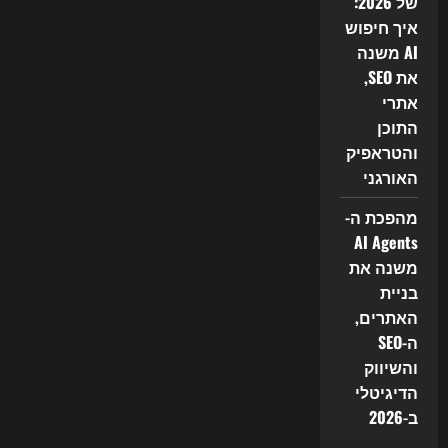
של 2026:
בשנת
2026
איך חיפוש
AI משנה
את SEO,
אתרי
התוכן
והטראפיק
האורגני
מהפכת ה-
AI Agents
משנה את
בניית
האתרים,
ה-SEO
והשיווק
הדיגיטלי
ב-2026