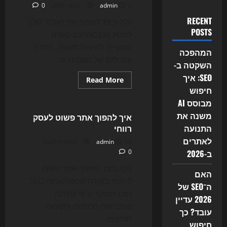
3 במאי 2026
admin
0
RECENT
גלה כיצד להפוך את האתר שלך
POSTS
למנוע הכנסות עם טיפים
מעשיים לשיפור תנועה, המרה
המהפכה
ומודלים של מונטיזציה.
השקטה ב-
SEO: איך
Read
Read More
more
חיפוש
Uncategorized
about
איך
מבוסס AI
להגדיל
משנה את
הכנסות
איך להפוך אתר פשוט לעסק
מאתר
התנועה
רווחי
אינטרנט
לאתרים
28 באפריל 2026
admin
ב-2026
0
גלה כיצד להפוך אתר פשוט
האם
לרווחי בעזרת אסטרטגיות SEO,
ה־SEO של
תוכן ממוקד ודפי נחיתה
2026 עדיין
שמביאות הכנסות ולקוחות
עובד? כך
חדשים.
חיפוש