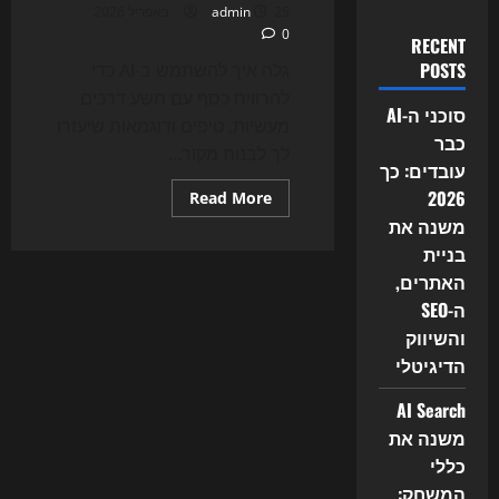
25 באפריל 2026
admin
0
RECENT
POSTS
גלה איך להשתמש ב-AI כדי
להרוויח כסף עם תשע דרכים
סוכני ה-AI
מעשיות, טיפים ודוגמאות שיעזרו
כבר
לך לבנות מקור...
עובדים: כך
2026
Read
Read More
more
משנה את
about
איך
בניית
להשתמש
ב-
האתרים,
AI
כדי
ה-SEO
להרוויח
והשיווק
כסף
הדיגיטלי
AI Search
משנה את
כללי
המשחק: