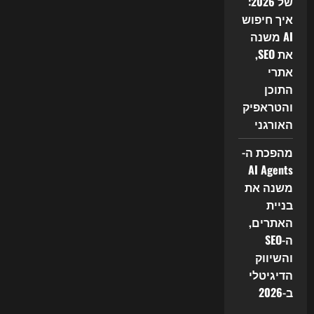
של 2026:
איך חיפוש
AI משנה
את SEO,
אתרי
התוכן
והטראפיק
האורגני
מהפכת ה-
AI Agents
משנה את
בניית
האתרים,
ה-SEO
והשיווק
הדיגיטלי
ב-2026