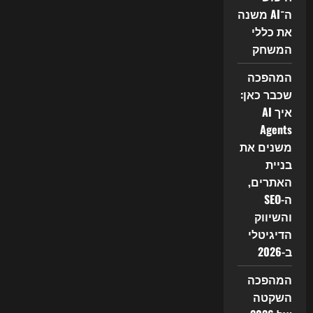
משנה
ה־AI משנה
את
ה-
את כללי
SEO
ב-2026
המשחק
—
כך
אתרים
המהפכה
חייבים
שכבר כאן:
להיערך
כדי
איך AI
לא
להיעלם
Agents
משנים את
בניית
האתרים,
ה-SEO
והשיווק
הדיגיטלי
ב-2026
המהפכה
השקטה