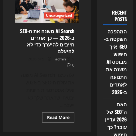
RECENT
Uncategorized
POSTS
AI Search משנה את ה-SEO
המהפכה
ב-2026 — כך אתרים
השקטה ב-
חייבים להיערך כדי לא
SEO: איך
להיעלם
חיפוש
9 ביוני 2026
admin
מבוסס AI
0
משנה את
גלה כיצד AI Search משנה
התנועה
את עולם ה-SEO ב-2026
לאתרים
ואילו אסטרטגיות חיוניות
ב-2026
יבטיחו שהאתר שלך לא
האם
ייעלם...
ה־SEO של
Read
Read More
2026 עדיין
more
about
עובד? כך
AI
חיפוש
Search