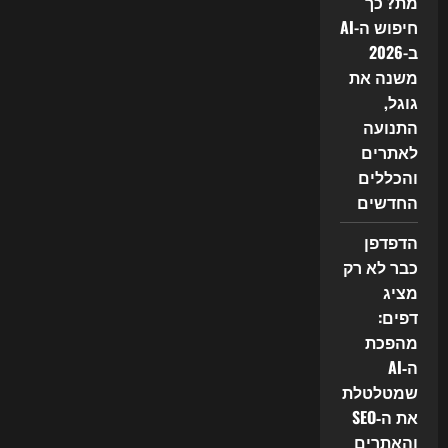
מת? כך
חיפוש ה-AI
ב-2026
משנה את
גוגל,
התנועה
לאתרים
והכללים
החדשים
הדפדפן
כבר לא רק
מציג
דפים:
מהפכת
ה‑AI
שמטלטלת
את ה‑SEO
והאתרים