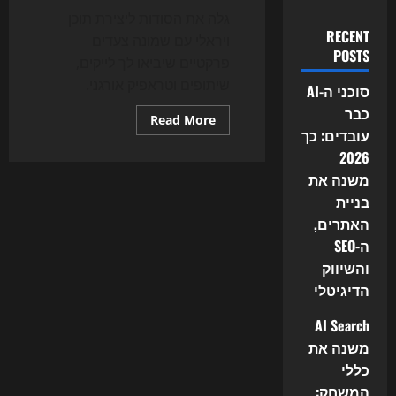
גלה את הסודות ליצירת תוכן
RECENT
ויראלי עם שמונה צעדים
POSTS
פרקטיים שיביאו לך לייקים,
שיתופים וטראפיק אורגני.
סוכני ה-AI
כבר
Read
Read More
more
עובדים: כך
about
2026
איך
להפוך
משנה את
תוכן
לוויראלי
בניית
האתרים,
ה-SEO
והשיווק
הדיגיטלי
AI Search
משנה את
כללי
המשחק: