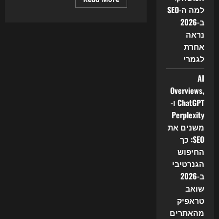
more
למה ה-SEO
about
איך
ב-2026
להשתמש
נראה
ב-
AI
אחרת
כדי
להרוויח
לגמרי
כסף
AI
Overviews,
ChatGPT ו-
Perplexity
משנים את
SEO: כך
החיפוש
הגנרטיבי
ב-2026
שואב
טראפיק
מהאתרים