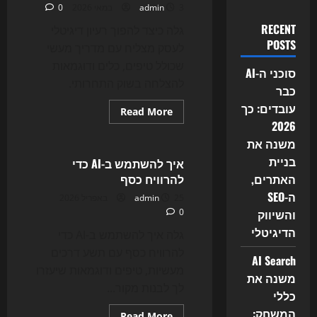
3 במאי 2026
admin
0
RECENT
גלה כיצד להפוך רעיון דיגיטלי
POSTS
לעסק מצליח עם מדריך מעשי
שכולל טיפים, כלים ודוגמאות
סוכני ה-AI
להצלחה בשוק התחרותי.
כבר
עובדים: כך
Read
Read More
more
2026
Uncategorized
about
איך
משנה את
להפוך
בניית
רעיון
איך להשתמש ב-AI כדי
דיגיטלי
האתרים,
להרוויח כסף
לעסק
ה-SEO
25 באפריל 2026
admin
והשיווק
0
הדיגיטלי
גלה איך להשתמש ב-AI כדי
להרוויח כסף עם תשע דרכים
AI Search
מעשיות, טיפים ודוגמאות שיעזרו
משנה את
לך לבנות מקור...
כללי
המשחק:
Read
Read More