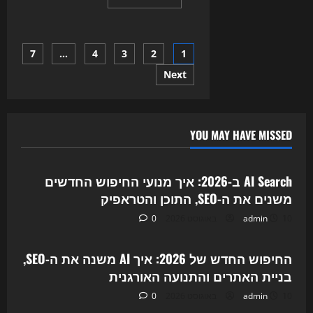
more
about
סוכני
ה־AI
נכנסים
Posts
7
…
4
3
2
1
לכל
אתר:
איך
Next
pagination
2026
משנה
את
בניית
האתרים,
ה־SEO
YOU MAY HAVE MISSED
והשיווק
Uncategorized
הדיגיטלי
AI Search ב-2026: איך מנועי החיפוש החדשים
משנים את ה-SEO, התוכן והטראפיק
10 באוגוסט 2026
admin
0
Uncategorized
החיפוש החדש של 2026: איך AI משנה את ה-SEO,
בניית האתרים והתנועה האורגנית
10 באוגוסט 2026
admin
0
Uncategorized