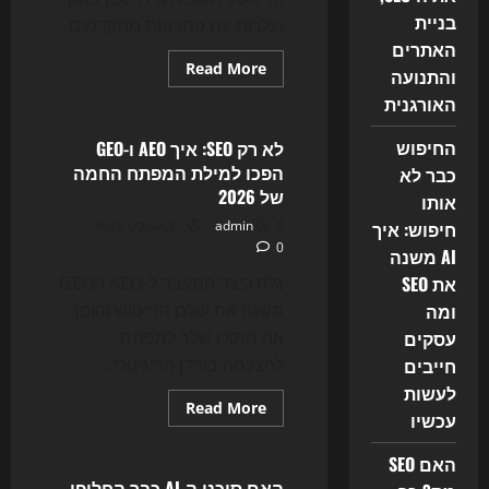
בניית
ועלויות עם פתרונות מתקדמים.
האתרים
Read
Read More
והתנועה
more
Uncategorized
about
האורגנית
מהפכת
ה-
AI
החיפוש
לא רק SEO: איך AEO ו-GEO
Agents
הפכו למילת המפתח החמה
כבר לא
משנה
את
של 2026
אותו
בניית
האתרים,
חיפוש: איך
4 באוגוסט 2026
admin
ה-
0
SEO
AI משנה
והשיווק
את SEO
הדיגיטלי
גלה כיצד המעבר ל-AEO ו-GEO
ב-2026
ומה
משנה את עולם החיפוש והופך
עסקים
את התוכן שלך למפתח
חייבים
להצלחה בעידן הדיגיטלי...
לעשות
Read
Read More
עכשיו
more
Uncategorized
about
לא
האם SEO
רק
SEO:
האם סוכני ה-AI כבר החליפו