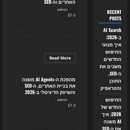
האתרים וה-SEO
8 באוגוסט 2026
admin
RECENT
0
POSTS
גלה כיצד בינה מלאכותית משנה
AI Search
את בניית האתרים וה-SEO,
ב-2026:
ומעניקה יתרון תחרותי לעסקים
איך מנועי
בעידן הדיגיטלי החדש.
החיפוש
Read
Read More
החדשים
more
Uncategorized
משנים את
about
המהפכה
ה-SEO,
השקטה
של
מהפכת ה-AI Agents משנה
התוכן
2026:
את בניית האתרים, ה-SEO
איך
והטראפיק
AI
והשיווק הדיגיטלי ב-2026
משנה
את
החיפוש
5 באוגוסט 2026
admin
בניית
0
החדש של
האתרים
וה-
2026: איך
SEO
ב-2026, AI Agents משנים את
AI משנה
פני בניית האתרים והשיווק
את ה-SEO,
הדיגיטלי, ומביאים חיסכון בזמן