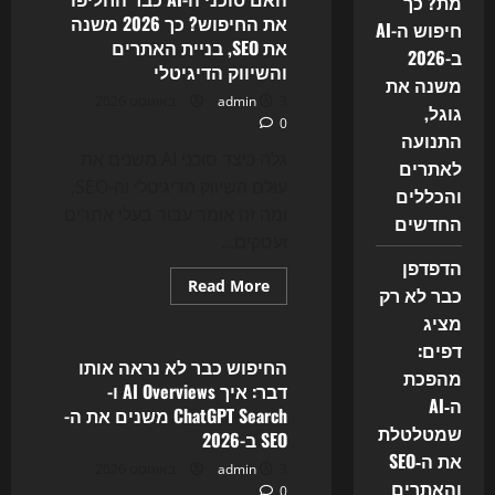
מת? כך
איך
את החיפוש? כך 2026 משנה
AEO
חיפוש ה-AI
ו-
את SEO, בניית האתרים
ב-2026
GEO
והשיווק הדיגיטלי
הפכו
משנה את
למילת
3 באוגוסט 2026
admin
המפתח
גוגל,
החמה
0
של
התנועה
2026
גלה כיצד סוכני AI משנים את
לאתרים
עולם השיווק הדיגיטלי וה-SEO,
והכללים
ומה זה אומר עבור בעלי אתרים
החדשים
ועסקים...
הדפדפן
Read
Read More
כבר לא רק
more
Uncategorized
about
מציג
האם
סוכני
דפים:
ה-
החיפוש כבר לא נראה אותו
מהפכת
AI
דבר: איך AI Overviews ו-
כבר
ה‑AI
החליפו
ChatGPT Search משנים את ה-
את
שמטלטלת
SEO ב-2026
החיפוש?
כך
את ה‑SEO
3 באוגוסט 2026
admin
2026
והאתרים
משנה
0