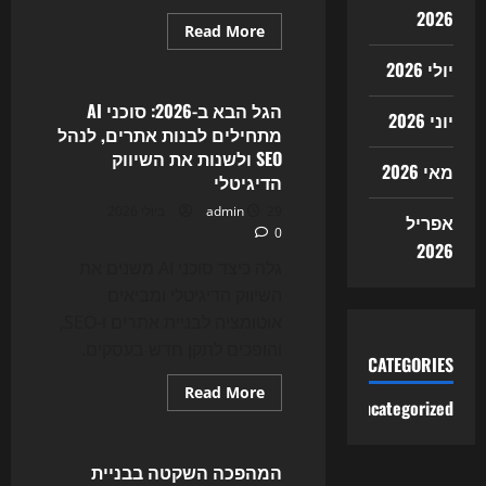
2026
Read
Read More
more
Uncategorized
about
יולי 2026
הסוף
ל-
SEO
הגל הבא ב-2026: סוכני AI
יוני 2026
הישן?
מתחילים לבנות אתרים, לנהל
כך
AI
SEO ולשנות את השיווק
Agents
מאי 2026
הדיגיטלי
משנים
את
29 ביולי 2026
admin
בניית
אפריל
האתרים
0
והשיווק
2026
הדיגיטלי
גלה כיצד סוכני AI משנים את
ב-2026
השיווק הדיגיטלי ומביאים
אוטומציה לבניית אתרים ו-SEO,
והופכים לתקן חדש בעסקים.
CATEGORIES
Read
Read More
Uncategorized
more
Uncategorized
about
הגל
הבא
ב-2026:
המהפכה השקטה בבניית
סוכני