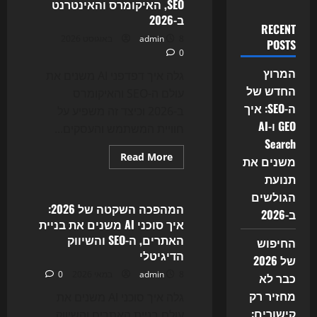
SEO, האיקומרס והאינטרנט
ב-2026
RECENT
8 באוגוסט 2026
admin
POSTS
0
המרוץ
גלה איך דפדפני AI משנים את
החדש של
עולם ה-SEO והאיקומרס
ה-SEO: איך
ב-2026 וכיצד זה משפיע על
GEO ו-AI
חוויית המשתמש והעסקים...
Search
Read
Read More
משנים את
more
Uncategorized
about
תנועת
המרוץ
הגולשים
לדפדפן
החכם:
המהפכה השקטה של 2026:
ב-2026
איך
איך סוכני AI משנים את בניית
דפדפני
AI
האתרים, ה-SEO והשיווק
החיפוש
סוכנים
הדיגיטלי
משנים
של 2026
את
8 במאי 2026
admin
SEO,
0
כבר לא
האיקומרס
מחזיר רק
והאינטרנט
גלה איך סוכני AI משנים את
ב-2026
קישורים:
עולם בניית האתרים והשיווק