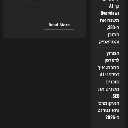
כך AI
הדיגיטלי ב-2026, ומביאים
Overviews
מהפכה בניהול וביצוע משימות...
משנה את
Read
Read More
ה-SEO,
more
about
התוכן
המהפכה
השקטה
והטראפיק
של
2026:
המרוץ
איך
סוכני
לדפדפן
AI
משנים
החכם: איך
את
בניית
דפדפני AI
האתרים,
ה-
סוכנים
SEO
משנים את
והשיווק
הדיגיטלי
SEO,
האיקומרס
והאינטרנט
ב-2026