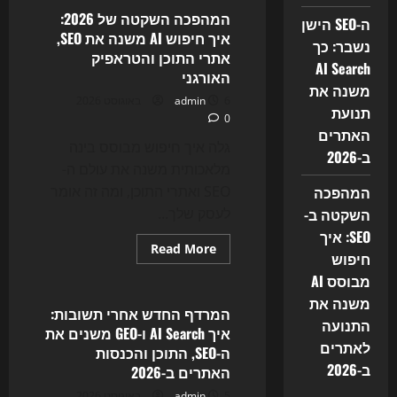
השקטה
ב-
המהפכה השקטה של 2026:
ה-SEO הישן
SEO:
איך חיפוש AI משנה את SEO,
איך
נשבר: כך
חיפוש
אתרי התוכן והטראפיק
מבוסס
AI Search
האורגני
AI
משנה את
משנה
6 באוגוסט 2026
admin
את
תנועת
התנועה
0
לאתרים
האתרים
ב-2026
גלה איך חיפוש מבוסס בינה
ב-2026
מלאכותית משנה את עולם ה-
המהפכה
SEO ואתרי התוכן, ומה זה אומר
השקטה ב-
לעסק שלך...
SEO: איך
Read
Read More
חיפוש
more
Uncategorized
about
מבוסס AI
המהפכה
השקטה
משנה את
של
המרדף החדש אחרי תשובות:
2026:
התנועה
איך AI Search ו-GEO משנים את
איך
לאתרים
חיפוש
ה-SEO, התוכן והכנסות
AI
ב-2026
האתרים ב-2026
משנה
את
5 באוגוסט 2026
admin
SEO,