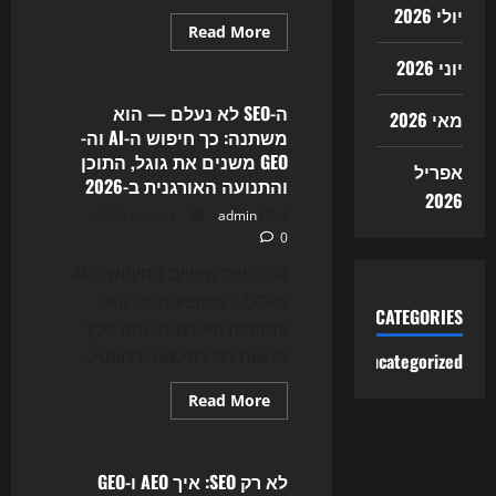
יולי 2026
Read
Read More
more
Uncategorized
about
יוני 2026
המרוץ
החדש
של
ה-SEO לא נעלם — הוא
מאי 2026
2026:
משתנה: כך חיפוש ה-AI וה-
איך
AI
GEO משנים את גוגל, התוכן
אפריל
Agents
והתנועה האורגנית ב-2026
משנים
2026
את
4 באוגוסט 2026
admin
ה-
SEO,
0
האתרים
והשיווק
גלה כיצד שינויים בחיפוש ה-AI
הדיגיטלי
וה-GEO משפיעים על גוגל
CATEGORIES
והתנועה האורגנית, ומה עליך
לעשות כדי להישאר רלוונטי...
Uncategorized
Read
Read More
more
Uncategorized
about
ה-
SEO
לא
לא רק SEO: איך AEO ו-GEO
נעלם