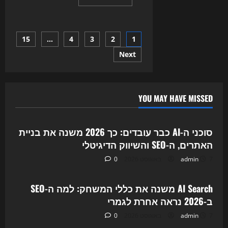
more
about
החיפוש
כבר
לא
Posts
15
…
4
3
2
1
נראה
אותו
דבר:
Next
pagination
איך
AI
Overviews
ו-
ChatGPT
Search
YOU MAY HAVE MISSED
משנים
Uncategorized
את
ה-
SEO
סוכני ה-AI כבר עובדים: כך 2026 משנה את בניית
ב-2026
האתרים, ה-SEO והשיווק הדיגיטלי
7 באוגוסט 2026
admin
0
Uncategorized
AI Search משנה את כללי המשחק: למה ה-SEO
ב-2026 נראה אחרת לגמרי
7 באוגוסט 2026
admin
0
Uncategorized