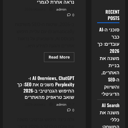
נראה אחרת לגמרי
7 באוגוסט 2026
admin
RECENT
0
POSTS
ב-2026, שיטות ה-SEO משתנות
סוכני ה-AI
dramatically עם עליית חיפוש
כבר
מבוסס AI, והשפעתן על נראות
עובדים: כך
אתרים והגעה למידע היא...
2026
Read
Read More
משנה את
more
Uncategorized
בניית
about
AI
האתרים,
Search
משנה
AI Overviews, ChatGPT ו-
ה-SEO
את
Perplexity משנים את SEO: כך
כללי
והשיווק
המשחק:
החיפוש הגנרטיבי ב-2026
למה
הדיגיטלי
שואב טראפיק מהאתרים
ה-
SEO
AI Search
7 באוגוסט 2026
admin
ב-2026
נראה
0
משנה את
אחרת
לגמרי
כללי
גלה כיצד חיפוש גנרטיבי משנה
המשחק:
את עולם ה-SEO ב-2026 וכיצד