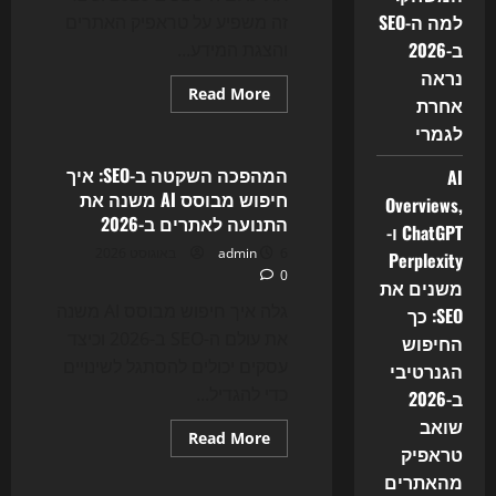
למה ה-SEO
זה משפיע על טראפיק האתרים
ב-2026
והצגת המידע...
נראה
Read
Read More
אחרת
more
Uncategorized
about
לגמרי
AI
Overviews,
ChatGPT
המהפכה השקטה ב-SEO: איך
AI
ו-
חיפוש מבוסס AI משנה את
Perplexity
Overviews,
משנים
התנועה לאתרים ב-2026
ChatGPT ו-
את
SEO:
6 באוגוסט 2026
admin
Perplexity
כך
0
החיפוש
משנים את
הגנרטיבי
ב-2026
גלה איך חיפוש מבוסס AI משנה
SEO: כך
שואב
את עולם ה-SEO ב-2026 וכיצד
החיפוש
טראפיק
מהאתרים
עסקים יכולים להסתגל לשינויים
הגנרטיבי
כדי להגדיל...
ב-2026
שואב
Read
Read More
טראפיק
more
Uncategorized
about
מהאתרים
המהפכה