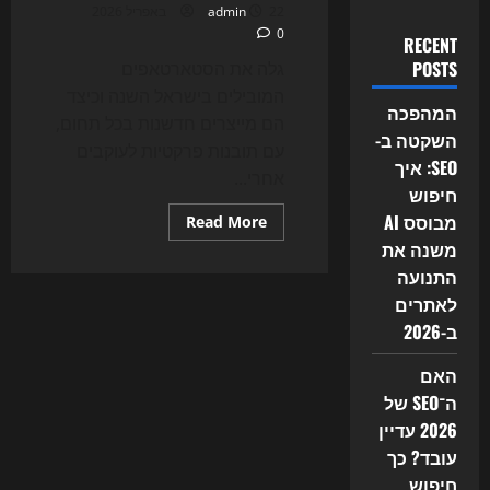
22 באפריל 2026
admin
0
RECENT
POSTS
גלה את הסטארטאפים
המובילים בישראל השנה וכיצד
המהפכה
הם מייצרים חדשנות בכל תחום,
השקטה ב-
עם תובנות פרקטיות לעוקבים
SEO: איך
אחרי...
חיפוש
מבוסס AI
Read
Read More
more
משנה את
about
הסטארטאפים
התנועה
הכי
מעניינים
לאתרים
בישראל
השנה
ב-2026
האם
ה־SEO של
2026 עדיין
עובד? כך
חיפוש