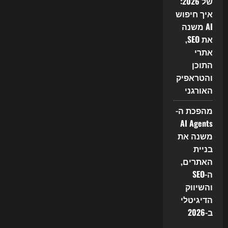
של 2026:
איך חיפוש
AI משנה
את SEO,
אתרי
התוכן
והטראפיק
האורגני
מהפכת ה-
AI Agents
משנה את
בניית
האתרים,
ה-SEO
והשיווק
הדיגיטלי
ב-2026