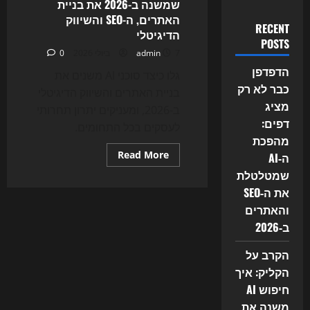
שמשנה ב-2026 את בניית
האתרים, ה-SEO והשיווק
RECENT
הדיגיטלי
POSTS
7 ביולי 2026
admin
0
הדפדפן
גלו כיצד סוכני AI משנים את
כבר לא רק
בניית האתרים והשיווק הדיגיטלי
מציג
ב-2026, ומעניקים יתרון תחרותי
דפים:
לעסקים בכל התחומים.
מהפכת
Read
Read More
ה‑AI
more
שמטלטלת
about
סוכני
את ה‑SEO
ה-
AI
והאתרים
נכנסים
לאתר
ב‑2026
שלכם:
המהפכה
השקטה
הקרב על
שמשנה
הקליק: איך
ב-2026
את
חיפוש AI
בניית
האתרים,
משנה את
ה-