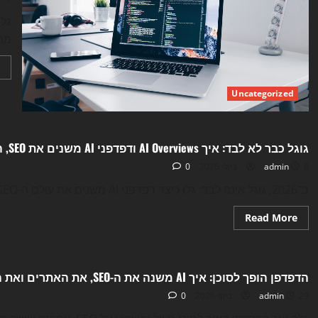
את
האינטרנט
מחד
Uncategorized
Uncategorized
גוגל כבר לא לבד: איך AI Overviews ודפדפני AI משנים את SEO, התוכן והטראפיק ב־2026
8 ביולי 2026
admin
0
ב־2026, גוגל אינה לבד: גלו כיצד דפדפני AI משנים את עולם ה-SEO, התוכן והטראפיק שלכם.
Read
Read More
more
about
Uncategorized
גוגל
כבר
לא
הדפדפן הופך לסוכן: איך AI משנה את ה-SEO, את האתרים ואת השיווק הדיגיטלי ב-2026
לבד:
איך
29 ביוני 2026
admin
AI
0
Overviews
ודפדפני