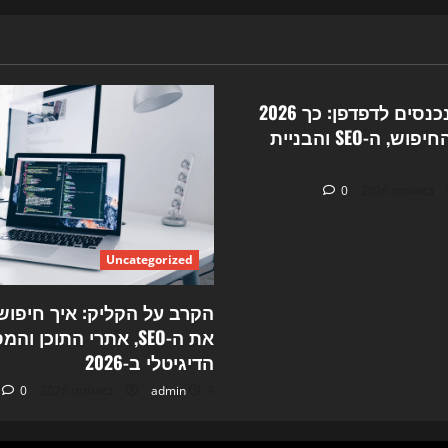
ination
את
ה‑SEO,
בניית
האתרים
Unc
והשיווק
ב‑2026
סוכני ה-AI נכנסים לדפדפן: כך 2026
משנה את החיפוש, ה-SEO והבניית
0
Uncategorized
את ה-SEO, אתרי התוכן ו
הדיגיטלי ב-2026
9 באוגוסט 2026
admin
0