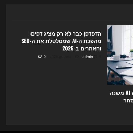
pag
Uncategorized
הדפדפן כבר לא רק מציג דפים:
מהפכת ה‑AI שמטלטלת את ה‑SEO
והאתרים ב‑2026
9 באוגוסט 2026
admin
0
הקרב על הקליק: איך חיפוש AI משנה
המסחר