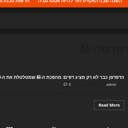
השנה שבה האקזיט חזר להיות אסטרטגיה
חדשות טכנולוגיה 2026 – העדכונים ה
פדפני AI
Uncategorized
הדפדפן כבר לא רק מציג דפים: מהפכת ה‑AI שמטלטלת את ה‑SEO והאתרים ב‑2026
9 באוגוסט 2026
admin
0
גלה כיצד מהפכת הבינה המלאכותית משנה את חוויית הגלישה ואת אסטרטגיות ה-SEO שלך בשנת 
Read
Read More
more
about
Uncategorized
הדפדפן
כבר
לא