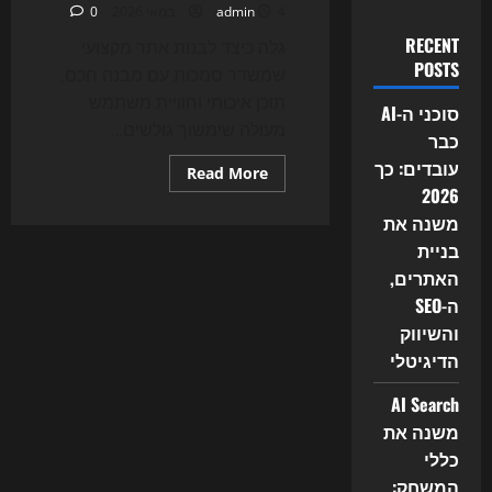
4 במאי 2026
admin
0
RECENT
גלה כיצד לבנות אתר מקצועי
POSTS
שמשדר סמכות עם מבנה חכם,
תוכן איכותי וחוויית משתמש
סוכני ה-AI
מעולה שימשוך גולשים...
כבר
עובדים: כך
Read
Read More
more
2026
about
איך
משנה את
לבנות
בניית
אתר
שנראה
האתרים,
מקצועי
ה-SEO
והשיווק
הדיגיטלי
AI Search
משנה את
כללי
המשחק: