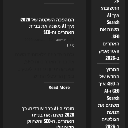
על
more
Uncategorized
about
התשובה:
המרוץ
איך AI
לדפדפן
החכם:
המהפכה השקטה של 2026:
Search
איך
איך AI משנה את בניית
דפדפני
משנה את
AI
האתרים וה-SEO
סוכנים
SEO,
משנים
8 באוגוסט 2026
admin
את
האתרים
0
SEO,
והטראפיק
האיקומרס
והאינטרנט
גלה כיצד בינה מלאכותית משנה
ב-2026
ב-2026
את בניית האתרים וה-SEO,
המרוץ
ומעניקה יתרון תחרותי לעסקים
החדש של
בעידן הדיגיטלי החדש.
ה-SEO: איך
Read
Read More
GEO ו-AI
more
Uncategorized
about
Search
המהפכה
השקטה
משנים את
של
סוכני ה-AI כבר עובדים: כך
2026:
תנועת
2026 משנה את בניית
איך
הגולשים
AI
האתרים, ה-SEO והשיווק
משנה
ב-2026
הדיגיטלי
את