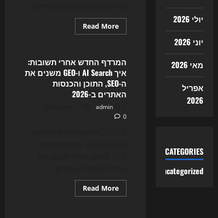
ועלויות עם פתרונות מתקדמים.
יולי 2026
Read
Read More
more
Uncategorized
about
יוני 2026
מהפכת
ה-
AI
המרדף החדש אחרי תשובות:
מאי 2026
Agents
איך AI Search ו-GEO משנים את
משנה
את
ה-SEO, התוכן והכנסות
אפריל
בניית
האתרים ב-2026
האתרים,
2026
ה-
5 באוגוסט 2026
admin
SEO
והשיווק
0
הדיגיטלי
ב-2026
ב-2026 חיפוש המידע משתנה
עם AI ו-GEO, והשפעתם על
CATEGORIES
SEO והתוכן יכולה לקבוע את
עתיד הכנסות האתרים...
Uncategorized
Read
Read More
more
Uncategorized
about
המרדף
החדש