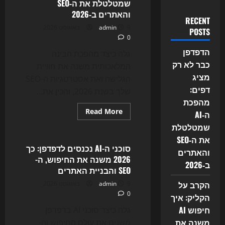
שמטלטלת את ה‑SEO
והאתרים ב‑2026
RECENT
9 באוגוסט 2026
admin
POSTS
0
הדפדפן
גלה כיצד מהפכת הבינה
כבר לא רק
המלאכותית משנה את חוויית
מציג
הגלישה ואת אסטרטגיות ה-SEO
דפים:
שלך בשנת 2026, והכין את...
מהפכת
Read
Read More
ה‑AI
more
Uncategorized
about
שמטלטלת
הדפדפן
את ה‑SEO
כבר
לא
סוכני ה-AI נכנסים לדפדפן: כך
והאתרים
רק
2026 משנה את החיפוש, ה-
מציג
ב‑2026
דפים:
SEO והבניית האתרים
מהפכת
ה‑AI
הקרב על
9 באוגוסט 2026
admin
שמטלטלת
0
את
הקליק: איך
ה‑SEO
חיפוש AI
והאתרים
גלה כיצד סוכני AI בדפדפן
ב‑2026
משנה את
משנים את עולם החיפוש וה-