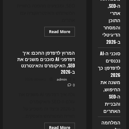
ה-SEO,
SEO, ומבצעים מהפכה בחוויית
אתרי
המשתמש והאינטראקציה עם
התוכן
אתרים.
והמסחר
Read
Read More
הדיגיטלי
more
Uncategorized
about
ב-2026
סוכני
ה-
AI
המרוץ לדפדפן החכם: איך
סוכני ה-AI
נכנסים
דפדפני AI סוכנים משנים את
לדפדפן:
נכנסים
כך
SEO, האיקומרס והאינטרנט
לדפדפן: כך
2026
ב-2026
משנה
2026
את
8 באוגוסט 2026
admin
החיפוש,
משנה את
ה-
0
SEO
החיפוש,
והבניית
גלה איך דפדפני AI משנים את
ה-SEO
האתרים
עולם ה-SEO והאיקומרס
והבניית
ב-2026 וכיצד זה משפיע על
האתרים
חוויית המשתמש והעסקים...
המלחמה
Read
Read More