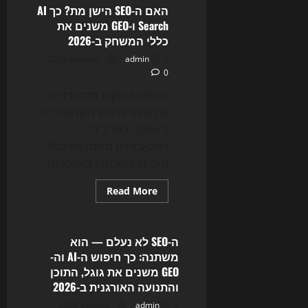
והשיווק
האם ה-SEO הישן מת? כך AI
הדיגיטלי
Search ו-GEO משנים את
כללי המשחק ב-2026
5 באוגוסט 2026
admin
0
גולשים ועסקים מתמודדים
עם שינויי חיפוש משמעותיים
ב-2026, כשהבינה
המלאכותית משנה את כללי
ה-SEO והנוכחות באינטרנט.
Read
Read More
more
Uncategorized
about
האם
ה-
SEO
ה-SEO לא נעלם — הוא
הישן
משתנה: כך חיפוש ה-AI וה-
מת?
כך
GEO משנים את גוגל, התוכן
AI
והתנועה האורגנית ב-2026
Search
ו-
4 באוגוסט 2026
admin
GEO