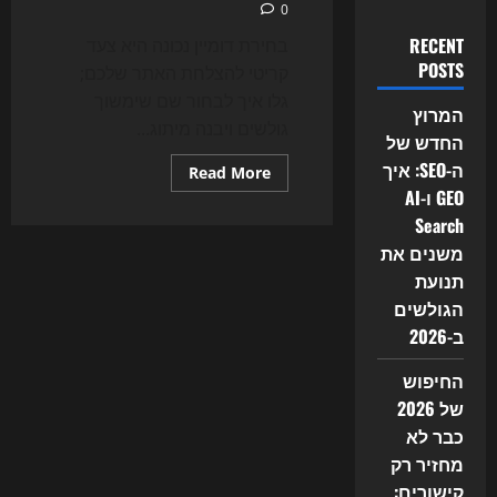
0
RECENT
בחירת דומיין נכונה היא צעד
POSTS
קריטי להצלחת האתר שלכם;
גלו איך לבחור שם שימשוך
המרוץ
גולשים ויבנה מיתוג...
החדש של
ה-SEO: איך
Read
Read More
more
GEO ו-AI
about
איך
Search
לבחור
דומיין
משנים את
נכון
תנועת
לאתר
הגולשים
ב-2026
החיפוש
של 2026
כבר לא
מחזיר רק
קישורים: