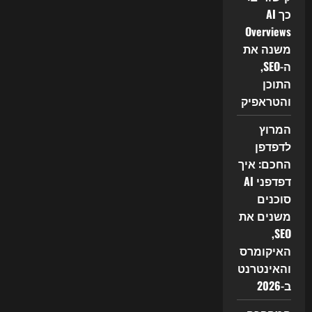
כך AI
Overviews
משנה את
ה-SEO,
התוכן
והטראפיק
המרוץ
לדפדפן
החכם: איך
דפדפני AI
סוכנים
משנים את
SEO,
האיקומרס
והאינטרנט
ב-2026