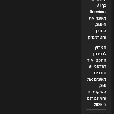
כך AI
Overviews
משנה את
ה-SEO,
התוכן
והטראפיק
המרוץ
לדפדפן
החכם: איך
דפדפני AI
סוכנים
משנים את
SEO,
האיקומרס
והאינטרנט
ב-2026