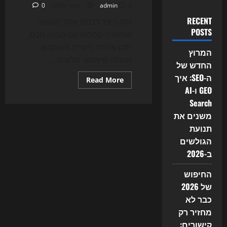
4 במאי 2026
admin
0
RECENT
גלה כיצד לבנות אתר מקצועי
POSTS
שמשדר סמכות עם מבנה חכם,
תוכן איכותי וחוויית משתמש
המרוץ
מעולה שימשוך גולשים...
החדש של
ה-SEO: איך
Read
Read More
more
GEO ו-AI
about
איך
Search
לבנות
משנים את
אתר
שנראה
תנועת
מקצועי
הגולשים
ב-2026
החיפוש
של 2026
כבר לא
מחזיר רק
קישורים: