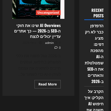
RECENT
Uncategorized
POSTS
AI Overviews שינו את חוקי
הדפדפן
ה‑SEO ב‑2026 — כך אתרים
כבר לא רק
עדיין יכולים לנצח
מציג
9 ביולי 2026
admin
דפים:
0
מהפכת
ב-2026 גוגל משנה את כללי
ה‑AI
המשחק בחיפוש, ועסקים
שמטלטלת
חייבים להתאים את עצמם
את ה‑SEO
לעידן ה-AI כדי לשמור על...
והאתרים
ב‑2026
Read
Read More
more
הקרב על
about
AI
הקליק: איך
Overviews
שינו
חיפוש AI
את
חוקי
משנה את