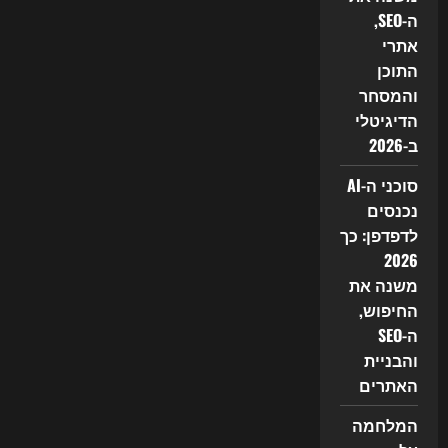
ה‑SEO
ב‑2026
ה-SEO,
—
אתרי
כך
אתרים
התוכן
עדיין
יכולים
והמסחר
לנצח
הדיגיטלי
ב-2026
סוכני ה-AI
נכנסים
לדפדפן: כך
2026
משנה את
החיפוש,
ה-SEO
והבניית
האתרים
המלחמה