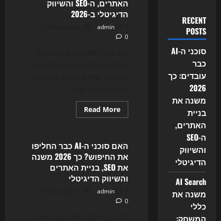
האתרים, ה-SEO והשיווק
הדיגיטלי ב-2026
RECENT
6 באוגוסט 2026
admin
POSTS
0
סוכני ה-AI
גלה כיצד סוכני AI משנים את
כבר
בניית האתרים והשיווק הדיגיטלי
עובדים: כך
ב-2026, ומדוע חשוב להסתגל
2026
לשינויים החדשים.
משנה את
Read
Read More
בניית
more
Uncategorized
about
האתרים,
המהפכה
ה-SEO
שכבר
כאן:
האם סוכני ה-AI כבר החליפו
והשיווק
איך
את החיפוש? כך 2026 משנה
AI
הדיגיטלי
Agents
את SEO, בניית האתרים
משנים
והשיווק הדיגיטלי
את
AI Search
בניית
3 באוגוסט 2026
admin
האתרים,
משנה את
ה-
0
כללי
SEO
והשיווק
גלה כיצד סוכני AI משנים את
המשחק:
הדיגיטלי