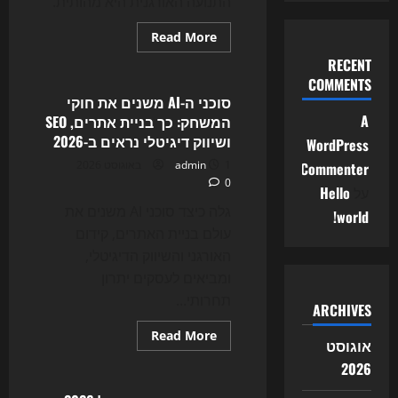
התנועה האורגנית היא מהותית.
Read
Read More
more
Uncategorized
about
RECENT
הסוף
COMMENTS
ל-
SEO
סוכני ה-AI משנים את חוקי
הישן?
A
המשחק: כך בניית אתרים, SEO
כך
AI
ושיווק דיגיטלי נראים ב-2026
WordPress
Agents
משנים
1 באוגוסט 2026
admin
Commenter
את
0
בניית
על
Hello
האתרים
והשיווק
גלה כיצד סוכני AI משנים את
world!
הדיגיטלי
עולם בניית האתרים, קידום
ב-2026
האורגני והשיווק הדיגיטלי,
ומביאים לעסקים יתרון
תחרותי...
ARCHIVES
Read
Read More
אוגוסט
more
Uncategorized
about
2026
סוכני
ה-
AI