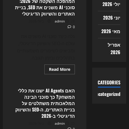
המהפכה השקטה של 2026:
יולי 2026
משנים
סוכני AI משנים את SEO, בניית
את
חוקי
האתרים והשיווק הדיגיטלי
המשחק:
יוני 2026
כך
28 ביולי 2026
admin
בניית
0
אתרים,
מאי 2026
SEO
ושיווק
גלה כיצד סוכני AI משנים את
דיגיטלי
עולם ה-SEO והשיווק הדיגיטלי,
נראים
אפריל
ב-2026
ומביאים לשיפורים משמעותיים
2026
בתהליכים ובזמן תגובה.
Read
Read More
more
Uncategorized
about
המהפכה
CATEGORIES
השקטה
של
האם AI Agents ישנו את כללי
2026:
Uncategorized
המשחק? כך סוכני הבינה
סוכני
AI
המלאכותית משתלטים על
משנים
בניית האתרים, ה-SEO והשיווק
את
SEO,
הדיגיטלי ב-2026
בניית
האתרים
25 ביולי 2026
admin
והשיווק