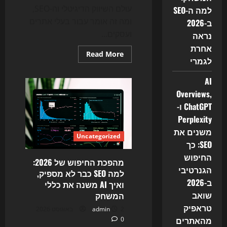
ב-2026
עולם השיווק הדיגיטלי וה-SEO,
למה ה-SEO
ומה זה אומר עבור בעלי אתרים
ב-2026
ועסקים...
נראה
אחרת
Read
Read More
לגמרי
more
about
האם
AI
סוכני
ה-
Overviews,
AI
כבר
ChatGPT ו-
החליפו
את
Perplexity
החיפוש?
משנים את
כך
Uncategorized
2026
SEO: כך
משנה
את
החיפוש
SEO,
מהפכת החיפוש של 2026:
בניית
הגנרטיבי
למה SEO כבר לא מספיק,
האתרים
ב-2026
והשיווק
ואיך AI משנה את כללי
הדיגיטלי
שואב
המשחק
טראפיק
2 באוגוסט 2026
admin
מהאתרים
0