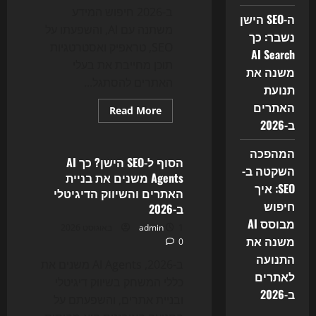
ב-2026 חיפוש המידע
ה-SEO הישן
משתנה עם AI, והשפעתו על
נשבר: כך
SEO, טראפיק ואסטרטגיות
AI Search
תוכן מחייבת את בעלי
משנה את
האתרים להסתגל...
תנועת
האתרים
Read
Read More
more
ב-2026
Uncategorized
about
מהפכת
החיפוש
המהפכה
של
הסוף ל-SEO הישן? כך AI
2026:
השקטה ב-
Agents משנים את בניית
למה
SEO: איך
SEO
האתרים והשיווק הדיגיטלי
כבר
חיפוש
ב-2026
לא
מספיק,
מבוסס AI
1 באוגוסט 2026
admin
ואיך
AI
משנה את
0
משנה
התנועה
את
ב-2026, AI Agents משנים את
כללי
לאתרים
המשחק
כללי המשחק בשיווק דיגיטלי
ב-2026
ובניית אתרים, והשפעתם על