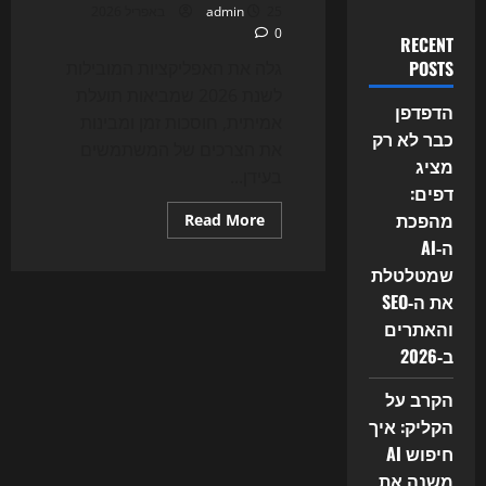
25 באפריל 2026
admin
0
RECENT
POSTS
גלה את האפליקציות המובילות
לשנת 2026 שמביאות תועלת
הדפדפן
אמיתית, חוסכות זמן ומבינות
כבר לא רק
את הצרכים של המשתמשים
מציג
בעידן...
דפים:
מהפכת
Read
Read More
more
ה‑AI
about
האפליקציות
שמטלטלת
הכי
חמות
את ה‑SEO
לשנת
2026
והאתרים
ב‑2026
הקרב על
הקליק: איך
חיפוש AI
משנה את