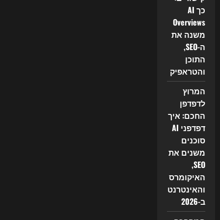
כך AI
Overviews
משנה את
ה-SEO,
התוכן
והטראפיק
המרוץ
לדפדפן
החכם: איך
דפדפני AI
סוכנים
משנים את
SEO,
האיקומרס
והאינטרנט
ב-2026