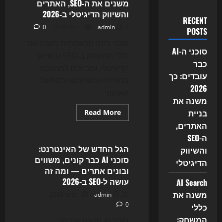
משנים את ה‑SEO, האתרים
והשיווק הדיגיטלי ב‑2026
RECENT
2 ביולי 2026
admin
0
POSTS
סוכני בינה מלאכותית משנה את
סוכני ה-AI
כללי המשחק ב‑SEO ובשיווק
כבר
הדיגיטלי, ומביאים למהפכה
עובדים: כך
בחוויית המשתמש ובתפעול
2026
הארגוני.
משנה את
בניית
Read
Read More
more
Uncategorized
האתרים,
about
הגל
ה-SEO
החדש
של
הגל החדש של האינטרנט:
והשיווק
AI
סוכני AI כבר קונים, משווים
Agents:
הדיגיטלי
איך
ובונים אתרים — ומה זה
סוכני
עושה ל-SEO ב-2026
AI Search
הבינה
המלאכותית
משנה את
20 ביוני 2026
admin
משנים
את
0
כללי
ה‑SEO,
האתרים
המשחק:
סוכני AI משנה את פני