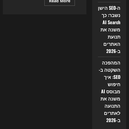
Read
Read More
more
ה-SEO הישן
about
איך
נשבר: כך
אנשים
עושים
AI Search
כסף
משנה את
מהאינטרנט
בשנת
תנועת
2026
האתרים
ב-2026
המהפכה
השקטה ב-
SEO: איך
חיפוש
מבוסס AI
משנה את
התנועה
לאתרים
ב-2026