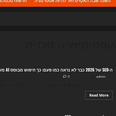
השנה שבה האקזיט חזר להיות אסטרטגיה
חדשות טכנולוגיה 2026 – העדכונים ה
ופטימיזציה טכנית
Uncategorized
ה-SEO של 2026 כבר לא נראה כמו פעם: כך חיפוש מבוסס AI משנה את כללי המשחק
7 ביוני 2026
admin
0
גלה כיצד חיפוש מבוסס AI משנה את כללי ה-SEO ב-2026 ואילו אסטרטגיות יכולות להבטיח את הצלחת האתר...
Read
Read More
more
about
Uncategorized
ה-
SEO
של