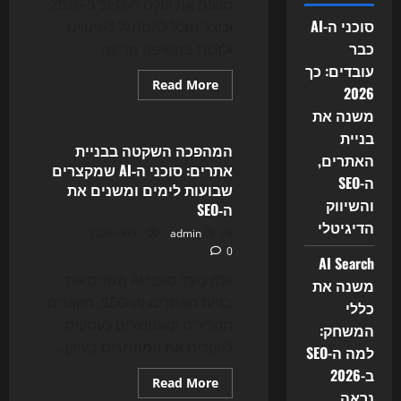
משנה את עולם ה-SEO ב-2026
סוכני ה-AI
וכיצד תוכל להסתגל לשינויים
כבר
ולזכות בחשיפה חדשה.
עובדים: כך
Read
Read More
2026
more
Uncategorized
about
משנה את
המהפכה
השקטה
בניית
של
המהפכה השקטה בבניית
האתרים,
SEO
אתרים: סוכני ה‑AI שמקצרים
ב-2026:
ה-SEO
איך
שבועות לימים ומשנים את
חיפוש
והשיווק
ה‑SEO
AI
משנה
הדיגיטלי
28 ביולי 2026
admin
את
הדרך
0
שבה
AI Search
גולשים
גלה כיצד סוכני AI משנים את
משנה את
מוצאים
אתכם
בניית האתרים וה-SEO, מקצרים
כללי
תהליכים ומאפשרים לעסקים
המשחק:
להקדים את המתחרים בעידן...
למה ה-SEO
ב-2026
Read
Read More
more
נראה