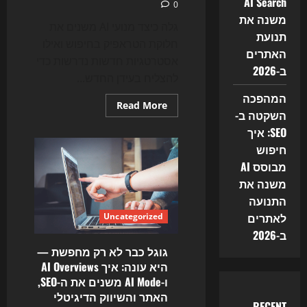
AI Search
0
בניית
האתרים
משנה את
והשיווק
גלה כיצד מנועי AI משנים את
תנועת
הדיגיטלי
חלוקת הטראפיק בחיפוש ואילו
האתרים
אסטרטגיות חדשות נדרשות כדי
ב-2026
להצליח בעידן החדש...
המהפכה
Read
Read More
השקטה ב-
more
about
SEO: איך
GEO
משנה
חיפוש
את
ה-
מבוסס AI
SEO:
כך
משנה את
מנועי
התנועה
AI
מחלקים
לאתרים
Uncategorized
את
טראפיק
ב-2026
החיפוש
ב-2026
גוגל כבר לא רק מחפשת —
היא עונה: איך AI Overviews
ו-AI Mode משנים את ה-SEO,
האתר והשיווק הדיגיטלי
RECENT