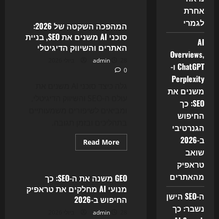
Uncategorized
about
אחרת
המהפכה
השקטה
לגמרי
בבניית
המהפכה השקטה של 2026:
אתרים:
סוכני AI משנים את SEO, בניית
סוכני
AI
ה‑AI
האתרים והשיווק הדיגיטלי
שמקצרים
Overviews,
שבועות
28 ביולי 2026
admin
לימים
ChatGPT ו-
0
ומשנים
Perplexity
את
ה‑SEO
גלה כיצד סוכני AI משנים את
משנים את
עולם ה-SEO והשיווק הדיגיטלי,
SEO: כך
ומביאים לשיפורים משמעותיים
החיפוש
בתהליכים ובזמן תגובה.
הגנרטיבי
ב-2026
Read
Read More
more
שואב
Uncategorized
about
המהפכה
טראפיק
השקטה
מהאתרים
של
GEO משנה את ה-SEO: כך
2026:
מנועי AI מחלקים את טראפיק
סוכני
ה-SEO הישן
AI
החיפוש ב-2026
משנים
נשבר: כך
את
28 ביולי 2026
admin
SEO,