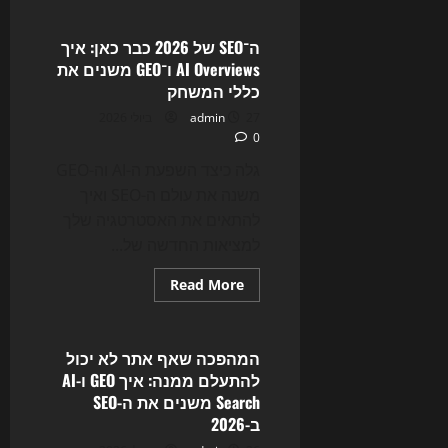
about
הבינה
כבר
לא
ה־SEO של 2026 כבר כאן: איך
רק
AI Overviews ו־GEO משנים את
עוזרת
לכתוב:
כללי המשחק
איך
AI
27 ביולי 2026
admin
Agents
0
משנים
את
האתרים,
גלה כיצד השפעת ה-AI וה-GEO
ה-
משנה את עולם ה-SEO ואיך
SEO
והשיווק
להתאים את האסטרטגיה שלך
הדיגיטלי
ב-2026
למציאות החדשה של...
Read
Read More
more
Uncategorized
about
ה־SEO
של
2026
המהפכה שאף אתר לא יכול
כבר
להתעלם ממנה: איך GEO ו-AI
כאן:
איך
Search משנים את ה-SEO
AI
ב-2026
Overviews
ו־GEO