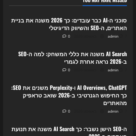
מחדש
Uncategorized
את
הכוח
בדיגיטל
סוכני ה-AI כבר עובדים: כך 2026 משנה את בניית
האתרים, ה-SEO והשיווק הדיגיטלי
7 באוגוסט 2026
admin
0
Uncategorized
AI Search משנה את כללי המשחק: למה ה-SEO
ב-2026 נראה אחרת לגמרי
7 באוגוסט 2026
admin
0
Uncategorized
AI Overviews, ChatGPT ו-Perplexity משנים את SEO:
כך החיפוש הגנרטיבי ב-2026 שואב טראפיק
מהאתרים
7 באוגוסט 2026
admin
0
Uncategorized
ה-SEO הישן נשבר: כך AI Search משנה את תנועת