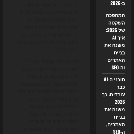
ב-2026
הייתה להגיע לעמוד הראשון,
היום המאבק הוא גם על מקום
המהפכה
בתוך
התשובה עצמה
, על
השקטה
אזכור ברשימת המקורות ועל
של 2026:
יצירת תוכן שמנועי AI מבינים,
איך AI
סומכים עליו ויכולים לשלב בתוך
משנה את
סיכום קצר.
בניית
האתרים
לפי מגמות שנמדדו בשנים
וה-SEO
האחרונות על ידי חברות כמו
Similarweb, Semrush ו-
סוכני ה-AI
SparkToro, יותר משתמשים
כבר
מסיימים את מסע החיפוש בלי
עובדים: כך
קליק מיותר. במקביל, גוגל,
2026
מיקרוסופט ו-Perplexity
משנה את
מחדדות את החוויה סביב
בניית
תשובות מיידיות, קישורים
האתרים,
מצומצמים והקשר סמנטי. זה
ה-SEO