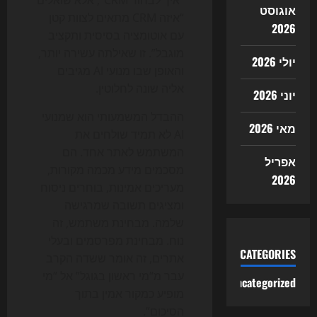
“איך לבחור CRM”, אלא שואלים
אוגוסט
“איזה CRM מתאים לצוות קטן
2026
עם אוטומציה בסיסית ותקציב
מוגבל”. זו שאילתה עשירה יותר,
יולי 2026
והאופן שבו מנועי AI מגיבים
אליה שונה לחלוטין.
יוני 2026
ההבדל המשמעותי הוא שמנועי
מאי 2026
AI לא תמיד שולחים את
המשתמש לאתר אחד. הם
אפריל
מסכמים מידע מכמה מקורות,
2026
מעריכים אמינות, בוחרים ניסוח
ומציגים תשובה שמרגישה
שלמה. מבחינת משתמש, זה
נוח. מבחינת מפרסמים ובעלי
CATEGORIES
אתרים, זה אומר ששדה הקרב
עבר מ“מי ראשון בגוגל” אל “מי
Uncategorized
מופיע כמקור אמין בתוך
הסיכום”.