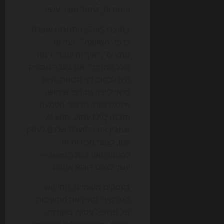
והחזרות, ועמוד מוצר עשיר.
במוצרי SaaS, התחרות עוברת
לדפי “השוואה”, “למי זה
מתאים”, “איך זה עובד” ו“מה
כולל המחיר”. אם בעבר מספיק
היה לכתוב דף תכונות, היום
כדאי לייצר גם דפי שימוש,
אינטגרציות, מדריכי הטמעה
ומבנה FAQ עמוק. מנוע AI
שמבין את התועלת שלכם לעסק
קטן, לצוות מכירות או
לסטארטאפ בשלב seed —
עשוי לצטט דווקא אתכם.
בעסקים מקומיים, החיפוש
הגנרטיבי מאיץ את החשיבות
של פרופיל עסקי, ביקורות,