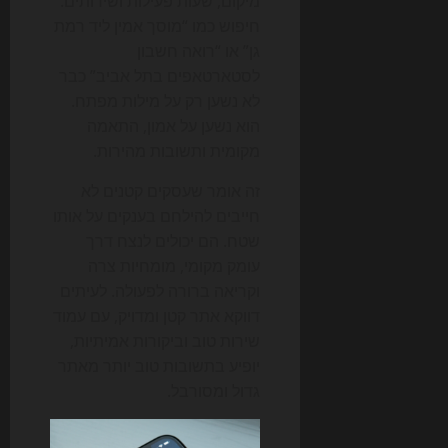
מיקום, שעות פעילות ושירותים.
חיפוש כמו “מוסך אמין ליד רמת
גן” או “רואה חשבון
לסטארטאפים בתל אביב” כבר
לא נשען רק על מילות מפתח.
הוא נשען על אמון, התאמה
מקומית ותשובות מהירות.
זה אומר שעסקים קטנים לא
חייבים להילחם בענקים על אותו
שטח. הם יכולים לנצח דרך
עומק מקומי, מומחיות צרה
וקריאה ברורה לפעולה. לעיתים
דווקא אתר קטן ומדויק, עם עמוד
שירות טוב וביקורות אמיתיות,
יופיע בתשובות טוב יותר מאתר
גדול ומסורבל.