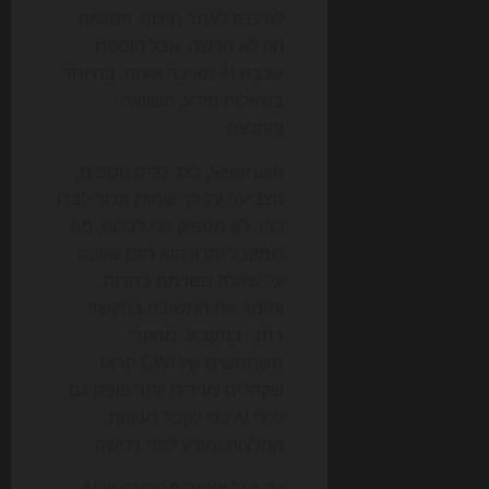
להיכנס לאתר חיצוני. המגמה
הזו לא חדשה, אבל הוספת
שכבת AI מאיצה אותה, במיוחד
בשאלות מידע, השוואה
והמלצה.
Semrush, לצד כלים נוספים,
הצביעה על כך שתוכן ארוך לבדו
כבר לא מספיק כדי לבלוט. מה
שמקבל יתרון הוא תוכן שעונה
על שאלה מסוימת בחדות,
ותומך את התשובה בהקשר
רחב. במקביל, מחקרי
משתמשים של GWI הראו
שקהלים צעירים יותר פונים גם
לכלי AI כדי לקבל רעיונות,
המלצות ומידע לפני רכישה.
גם גוגל עצמה מסבירה ש-AI