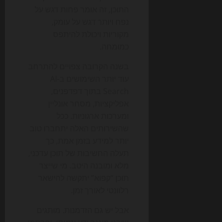
התוכן, זה אומר פחות דגש על
נפח ויותר דגש על עומק,
מקוריות ויכולת להיתפס
כמומחה.
בשנה הקרובה צפויים להתרחב
עוד יותר השימושים ב-AI
Search בתוך דפדפנים,
אפליקציות, מסחר אונליין
ומערכות ארגוניות. ככל
שהשירותים האלה יתחברו טוב
יותר למידע בזמן אמת, כך
תעלה החשיבות של תוכן עדכני,
מלא ומובנה היטב. מי שייצר
תוכן “קפוא” יתקשה להישאר
רלוונטי לאורך זמן.
אבל יש גם הזדמנות. מותגים