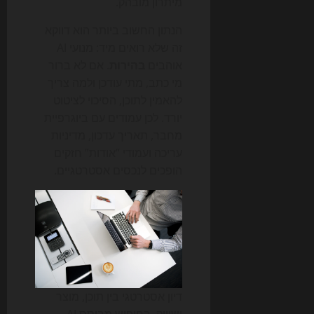
מיתרון מובהק.
הנתון החשוב ביותר הוא דווקא
זה שלא רואים מיד: מנועי AI
אוהבים
בהירות
. אם לא ברור
מי כתב, מתי עודכן ולמה צריך
להאמין לתוכן, הסיכוי לציטוט
יורד. לכן עמודים עם ביוגרפיית
מחבר, תאריך עדכון, מדיניות
עריכה ועמודי “אודות” חזקים
הופכים לנכסים אסטרטגיים.
דיון אסטרטגי בין תוכן, מוצר
ושיווק. בחיפוש מבוסס AI,