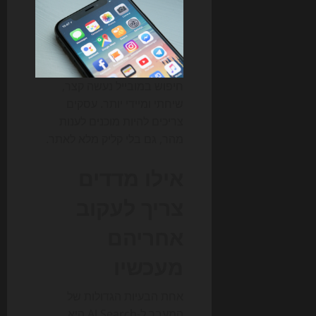
חיפוש במובייל נעשה קצר,
שיחתי ומיידי יותר. עסקים
צריכים להיות מוכנים לענות
מהר, גם בלי קליק מלא לאתר.
אילו מדדים
צריך לעקוב
אחריהם
מעכשיו
אחת הבעיות הגדולות של
המעבר ל-AI Search היא