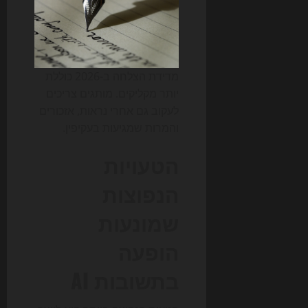
מדידת הצלחה ב-2026 כוללת
יותר מקליקים. מותגים צריכים
לעקוב גם אחרי נראות, אזכורים
והמרות שמגיעות בעקיפין.
הטעויות
הנפוצות
שמונעות
הופעה
בתשובות AI