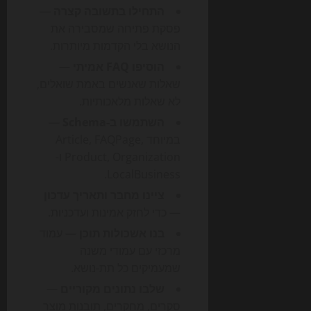
התחילו בתשובה קצרה
—
פסקת פתיחה שמסבירה את
הנושא בלי הקדמות מיותרות.
הוסיפו FAQ אמיתי
—
שאלות שאנשים באמת שואלים,
לא שאלות מלאכותיות.
השתמשו ב-Schema
—
במיוחד Article, FAQPage,
Product, Organization ו-
LocalBusiness.
ציינו מחבר ותאריך עדכון
— כדי לחזק אמינות ועדכניות.
בנו אשכולות תוכן
— עמוד
מרכזי עם עמודי משנה
שמעמיקים כל תת-נושא.
שלבו נתונים מקוריים
—
סקרים, מחקרים, תובנות מוצר