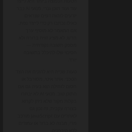
הטעות הנפוצה ביותר היא לייצר
עוד ועוד תוכן גנרי. מנועי AI כבר
יודעים לזהות דפים שנראים
כאילו נכתבו רק כדי לייצר נפח.
אם המאמר לא מוסיף ערך
חדש, לא מציג זווית ברורה ולא
מספק תשובה נקודתית —
הסיכוי שלו להיכלל בתשובה
יורד.
טעות שנייה היא להזניח את הצד
הטכני. אתר איטי, מסורבל או
חסום לזחילה הוא בעיה גם אם
התוכן טוב. מנועי AI לא יבחרו
בקלות מקור שלא ניתן לקרוא
בצורה עקבית. זה נכון גם
לאתרים עם JavaScript מורכב
מדי, מבנה לא ברור או עמודים
ללא היררכיה.