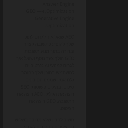
Answer Engine
Optimization, ו-
—
GEO
Generative Engine
Optimization.
AEO שואל איך לגרום לתוכן
שלך להופיע כתשובה קצרה
וברורה בתוך מנוע תשובות.
GEO הולך צעד נוסף ושואל איך
לגרום למנועי AI גנרטיביים
להשתמש בתוכן שלך כחומר
גלם אמין שממנו הם בונים
סיכום. במילים פשוטות: SEO
רוצה את הקליק, AEO רוצה את
התשובה, GEO רוצה את
הציטוט.
חשוב להבין שלא מדובר בשלוש
דיסציפלינות נפרדות לגמרי.