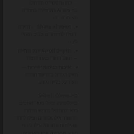
— כמה מסלולים התחילו
בחיפוש AI והסתיימו בהמרה
מאוחרת יותר.
Share of Voice
— נראות
יחסית למתחרים סביב נושאי
ליבה.
Scroll Depth וזמן שהייה
— האם התוכן באמת נצרך.
איכות כניסות ישירות
—
האם הגידול בתנועה חוזרת
מעיד על בניית מותג.
ב-Search Console,
באנליטיקה ובכלי ניטור נוספים
כדאי להתחיל לחפש תבניות
חדשות: אילו עמודים זוכים ליותר
שאילתות ארוכות? אילו ביטויי
מותג צומחים? אילו מאמרים