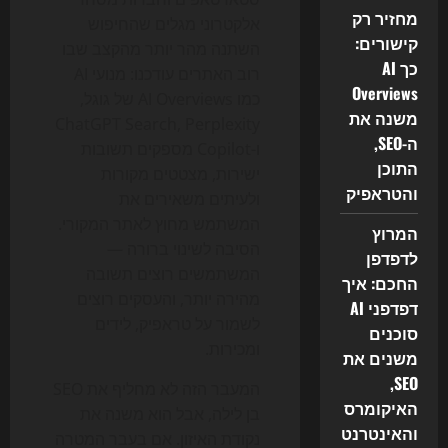
מחזיר רק
אלקטרוני מגלים שהחיפוש
קישורים:
השתנה מהר יותר מהקצב שבו
כך AI
רוב האתרים עודכנו: מנועי AI
Overviews
כמו AI Overviews של גוגל,
משנה את
ChatGPT Search, Perplexity
ה-SEO,
ו-Copilot מספקים תשובות
התוכן
ישירות, מצטטים מקורות
והטראפיק
ולעיתים משאירים את
המשתמש מחוץ לאתר המקורי.
המרוץ
הסיבה לשינוי ברורה —
לדפדפן
המשתמשים רוצים תשובה
החכם: איך
מהירה יותר, והעסקים רוצים
דפדפני AI
לשמור על טראפיק, לידים
סוכנים
ומכירות.
משנים את
SEO,
המעבר הזה לא מחליף את SEO
האיקומרס
בן לילה, אבל הוא משנה את
והאינטרנט
נקודת האיזון. אם בעבר המטרה