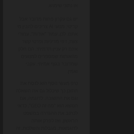
או נתוני שימוש.
יש גם עקרון פחות מדובר אבל
קריטי: מנועי AI צריכים להבין מי
אתם. לכן, עמוד “אודות”, עמודי
צוות, דפי מדיניות ופרטי קשר
אינם רק עניין תדמיתי. הם חלק
מהאותות שמספרים למנועים
שמדובר בגוף אמיתי, עקבי
ואמין.
טיפ מעשי נוסף הוא לנסח את
התוכן כך שיכלול גם את השאלה
וגם את התשובה. לדוגמה, אם
הנושא הוא “מה זה GEO”, כדאי
לכתוב את ההגדרה במשפט
הראשון, ואז לפרק אותה
לדוגמאות, מגבלות והשלכות. זה