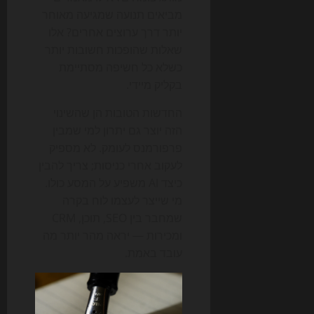
מביאים תנועה שמגיעה מאוחר
יותר דרך ערוצים אחרים? אלו
שאלות שהופכות חשובות יותר
כשלא כל חשיפה מסתיימת
בקליק מיידי.
החדשות הטובות הן שהשינוי
הזה יוצר גם יתרון למי שמבין
פרפורמנס לעומק. לא מספיק
לעקוב אחרי כניסות; צריך להבין
כיצד AI משפיע על המסע כולו.
מי שייצר לעצמו לוח בקרה
שמחבר בין SEO, תוכן, CRM
ומכירות — יראה מהר יותר מה
עובד באמת.