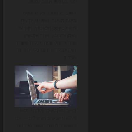
עוזר גם לקורא וגם למנוע.
חשוב לא פחות: לא להעמיס
מילות מפתח. מנועי AI יודעים
לזהות טקסט מלאכותי, חוזר על
עצמו ומבולגן. אתר שמספק
ערך אמיתי, שפה טבעית והקשר
חזק, יקבל יתרון גם בלי “לתחנן”
לקידום.
בניית תוכן לאתר מודרני. מנועי
AI לא מחפשים רק מילים — הם
מחפשים מבנה, הקשר ואמינות.