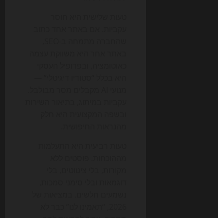
טעות שלישית היא חוסר
עקביות. אם באתר אחד כתוב
שהחברה מתמחה ב-SEO,
באתר אחר היא משווקת עצמה
כאוטומציה, ובפרופיל העסקי
היא בכלל “סטודיו דיגיטלי” —
מנועי AI מקבלים מסר מבולבל.
עקביות במיתוג, בתיאור השירות
ובשפה המקצועית היא חלק
מהנראות החיפושית.
טעות רביעית היא התעלמות
מההוכחות. פוסטים ללא
מקורות, בלי ציטוטים, בלי
דוגמאות ובלי סימני סמכות,
נשמעים חלשים. במציאות של
2026, “תאמינו לנו” כבר לא