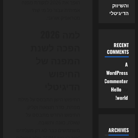
הופך את 2026 לנקודת מפנה
והשיווק
אמיתית עבור כל מי שחי
הדיגיטלי
מטראפיק אורגני.
למה 2026
הפכה לשנת
RECENT
COMMENTS
המפנה של
A
החיפוש
WordPress
Commenter
הדיגיטלי
על
Hello
world!
החיפוש הישן התבסס על מילת
מפתח, סדר תוצאות וקליק.
החיפוש החדש מתבסס על
שאלה, כוונה ותשובה.
ARCHIVES
משתמשים כבר לא רק מקלידים