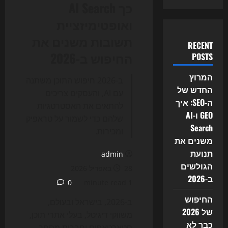
כך AI Search
ואופטימיזציית
תשובות משנים את
RECENT
החיפוש ב-2026
POSTS
המרוץ
ב-2026 חיפוש התוכן משתנה
החדש של
עם AI, והעסקים צריכים
ה-SEO: איך
להתאים את האסטרטגיות
GEO ו-AI
שלהם כדי לשמור על טראפיק
Search
ומכירות.
משנים את
תנועת
admin
הגולשים
28 באפריל 2026
ב-2026
0
1 minute read
החיפוש
ב-2026, בישראל ובעולם,
של 2026
משווקי דיגיטל, בעלי אתרי תוכן,
כבר לא
סטארטאפים וחברות מסחר