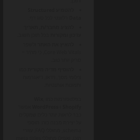
ותוכן.
להטמיע Structured
Data
רלוונטי לכל סוג דף.
להציג מחבר/ת, תאריך
עדכון ומקורות
בכל תוכן חשוב.
להאיץ את האתר
ולשפר
Core Web Vitals, כי מהיר =
סריק יותר טוב.
להוסיף מדיה מקורית
כמו
צילומי מסך, וידאו, דיאגרמות
ותמונות אותנטיות.
בפלטפורמות כמו
,
Wix
Shopify
ו-
WordPress
אפשר
כבר לראות יותר כלים שמקלים
על יצירת מבנה כזה: תוספי
schema, מחוללי FAQ, עוזרי
תוכן, ואפילו מחוללי meta titles