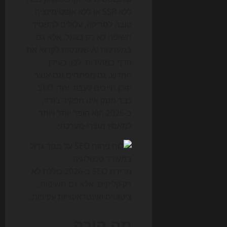
ללא SSR או ללא אופטימיזציה
טובה לסריקה, עלולים להפסיד
חשיפה לא רק בגוגל, אלא גם
במערכות AI שמנסות לקרוא את
הדף במהירות. לכן, בעידן
החדש, גם מפתחים וגם אנשי
תוכן חייבים לעבוד יחד. SEO
כבר מזמן אינו תפקיד בודד;
ב-2026 הוא הופך יותר ויותר
למאמץ מוצרי-מערכתי.
מדידת SEO ב-2026 כוללת לא
רק קליקים, אלא גם חשיפות,
ציטוטים ואינטראקציות עקיפות.
מה קורה