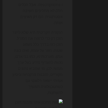
ו-descriptions. אבל הכלים
הללו לא מחליפים חשיבה
אסטרטגית. הם רק מאיצים
אותה.
הנקודה הקריטית היא שלא לייצר
תוכן רק כדי לרצות את המודל.
תוכן כזה בדרך כלל נשמע
שטוח, חוזר על עצמו, ואינו בונה
אמון. מערכות AI, כמו בני אדם,
נוטות להעדיף מידע בעל ערך
ממשי. לכן, מי שמביא נתונים
מקוריים, תובנות פרקטיות וניסיון
אמיתי יישאר רלוונטי גם
כשהטכנולוגיה תמשיך
להשתנות.