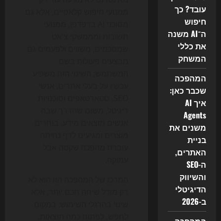
עובד? כך
ממנועי חיפוש קלאסיים, אלא גם
חיפוש
מסוכני AI בדפדפן, ממנועי
ה־AI משנה
תשובות ומממשקי צ'אט
את כללי
שמסכמים, משווים ולפעמים גם
המשחק
מבצעים פעולות בשם
המשתמש; השינוי הזה משפיע
המהפכה
עכשיו על בעלי אתרים, אנשי
שכבר כאן:
SEO, סטארטאפים וסוכנויות
איך AI
דיגיטל, משום שהדרך שבה
Agents
אנשים מוצאים מידע, בוחרים
משנים את
מוצרים ומגיעים לדף נחיתה
בניית
עוברת מהפכה שקטה אבל
האתרים,
עמוקה.
ה-SEO
והשיווק
המרכז של המהפכה הזו הוא לא
הדיגיטלי
רק מודל שיחה חכם יותר, אלא
ב-2026
שינוי בהרגלי השימוש: במקום
לחפש, לפתוח כמה תוצאות,