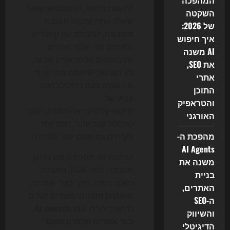
המהפכה
להשוות ולחזור, המשתמש שואל
השקטה
שאלה אחת ומקבל תשובה
של 2026:
מסוכמת, לפעמים עם קישורים,
איך חיפוש
לפעמים בלי. עבור אתרים
AI משנה
שמבוססים על טראפיק אורגני,
את SEO,
זהו רגע של התאמה מחדש, כי
אתרי
מה שהיה פעם מסלול כמעט
התוכן
קבוע של
והטראפיק
חיפוש-קליק-קריאה-המרה, הופך
האורגני
למסלול קצר יותר, חכם יותר,
מהפכת ה-
ולעיתים גם אטום יותר למדידה.
AI Agents
הכתבה הזו מסבירה מה בדיוק
משנה את
משתנה, למה 2026 נחשבת
בניית
לשנת מפנה, ואיך בעלי אתרים,
האתרים,
משווקים ומפתחי מוצרים יכולים
ה-SEO
להיערך לעידן שבו
AI search
,
והשיווק
בוני אתרים חכמים
ו
סוכני
הדיגיטלי