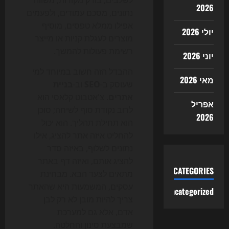
לשלבים, בודק מקורות, משווה
2026
נתונים, מסכם עמודים, ולפעמים
אפילו ממלא טפסים, מוסיף
יולי 2026
מוצרים לעגלת קניות או מייצר
רשימת פעולות להמשך.
יוני 2026
ההבדל הזה חשוב במיוחד למי
מאי 2026
שעוסק ב-
SEO
וב-
בניית
אתרים
. צ'אטבוט קלאסי הוא
אפריל
לרוב נקודת סוף לשיחה; סוכן
2026
הוא תחילת תהליך. הוא יכול
להחליט איזה אתר להציג, אילו
נתונים לשלוף, באיזה סדר
להציג אותם, ואיזה דף באתר
CATEGORIES
מתאים לצעד הבא. מבחינת
עסקים, המשמעות היא שהאתר
Uncategorized
צריך להיות מובן לא רק לבן
אדם, אלא גם למערכת
שמבצעת סינון והחלטה.