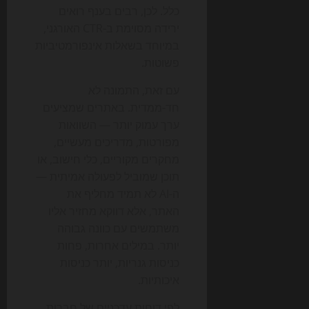
כלל. לכן, רבים בענף רואים
ירידה מסוימת ב-CTR האורגני,
במיוחד בשאלות אינפורמטיביות
פשוטות.
עם זאת, התמונה לא
חד-ממדית. באתרים שמציעים
ערך עמוק יותר — השוואות
מפורטות, מדריכים מעשיים,
מחקרים מקוריים, כלי חישוב, או
תוכן שמוביל לפעולה אמיתית —
ה-AI לא תמיד מחליף את
האתר, אלא דווקא מחזיר אליו
משתמשים עם כוונה גבוהה
יותר. במילים אחרות, פחות
כניסות גנריות, יותר כניסות
איכותיות.
לפי דוחות עדכניים של חברות