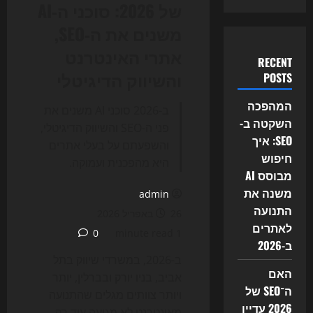
של 2026: סוכני ה‑AI
משנים את ה‑SEO,
אתרי האינטרנט
RECENT
והשיווק הדיגיטלי
POSTS
המהפכה
ב-2026 סוכני AI משנים את
השקטה ב-
פני ה-SEO והשיווק הדיגיטלי,
SEO: איך
והשפעתם על בעלי אתרים
חיפוש
היא מהפכנית ועמוקה.
מבוסס AI
משנה את
admin
התנועה
26 באפריל 2026
לאתרים
0
1 minute read
ב-2026
ב-2026, במשרדי שיווק בתל
האם
אביב, בניו יורק ובברלין, יותר
ה־SEO של
ויותר צוותים מגלים שהתנועה
2026 עדיין
מאינטרנט לא מגיעה עוד רק