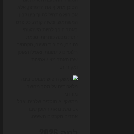
הסוכן מחליף את הדפדפן, אלא
אם הוא מתחיל לתווך בינו לבין
המשתמש. וכשזה קורה, כל פרט
באתר הופך להיות משמעותי
יותר: מבנה כותרות, סכמת
נתונים, מהירות טעינה, טקסטים
חלופיים לתמונות, ואפילו האופן
שבו האתר מציג אמינות
ומקוריות.
ממשקי AI חוסכים שלבים, אבל
גם משנים את האופן שבו
אתרים מקבלים חשיפה.
למה 2026