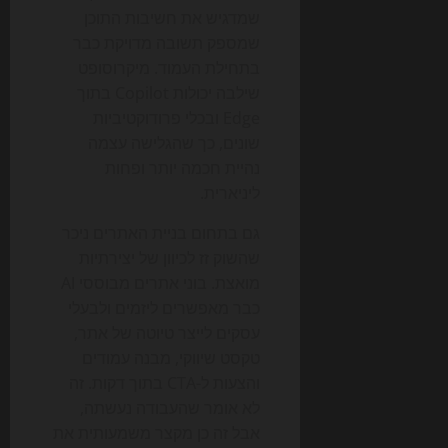
שמדגיש את חשיבות התוכן
שמספק תשובה מדויקת כבר
בתחילת העמוד. מיקרוסופט
שילבה יכולות Copilot בתוך
Edge ובכלי פרודוקטיביות
שונים, כך שהגלישה עצמה
נהיית חכמה יותר ופחות
ליניארית.
גם בתחום בניית האתרים ניכר
שהשוק זז לכיוון של יצירתיות
מואצת. בוני אתרים מבוססי AI
כבר מאפשרים ליזמים ולבעלי
עסקים לייצר טיוטה של אתר,
טקסט שיווקי, מבנה עמודים
והצעות ל-CTA בתוך דקות. זה
לא אומר שהעבודה נעשתה,
אבל זה כן מקצר משמעותית את