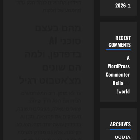
דפדפן
מתחילים לנהל חלק גדול
ב-2026
מהמסע של הלקוח.
מהם בעצם
סוכני AI
RECENT
COMMENTS
בדפדפן, ולמה
A
הם שונים
WordPress
Commenter
מצ'אטבוט רגיל
על
Hello
world!
עד לא מזמן, רוב המשתמשים
הכירו את ה-AI דרך שיחה:
שואלים שאלה, מקבלים תשובה,
מעתיקים את התוצאה. סוכן AI
ARCHIVES
בדפדפן עושה יותר מזה. הוא לא
רק עונה, אלא גם מפרק משימה
אוגוסט