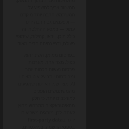
מהשאלות נענות בתוך הממשק,
המשווק צריך להשפיע על
המשתמש הרבה יותר מוקדם
— ולפעמים גם הרבה יותר
עמוק — במסע ההחלטה. זה
כולל תוכן, וידאו, קהילות, שיתופי
פעולה, ודפי נחיתה חדים מאוד.
בפרסום ממומן, השינוי הוא
כפול. מצד אחד, מערכות
פרסום נעשות חכמות יותר
ומבוססות יותר על אוטומציה ו-
AI. מצד שני, האותות שמגיעים
מהמשתמשים הופכים
למורכבים יותר, כי חלק
מהאינטראקציה מתרחש מחוץ
לאתר. לכן, מותגים משקיעים
יותר ב
first-party data
,
בטפסי הרשמה, בניוזלטרים,