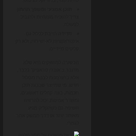
להיות קצר, ברור וקל לציטוט.
תוכן אמצעי ומשפך תחתון
צריך להוכיח מומחיות ולהוביל
לפעולה.
מדידה
חייבת לכלול גם
אינטראקציות לא-ישירות, ולא רק
קליקים מיידיים.
הבשורה למשווקים היא שלא
מדובר ב'אובדן טראפיק' בלבד,
אלא בהזדמנות לבנות מסלול
חדש. מי שמייצר שכבות תוכן
חכמות, בונה קהלים ראשונים,
ומשדר אמינות, יכול להרוויח
חשיפה גם כשהקליק מגיע
מאוחר יותר או דרך ממשק אחר
לגמרי.