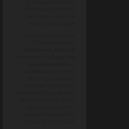
יותר בלפרש כוונה, ולכן הן
יודעות לסכם, להצליב ולדרג
מידע בצורה שמקטינה את
מספר הקליקים הדרושים.
מחקרים ודו"חות שפורסמו
בשנים האחרונות על ידי
Semrush
,
Similarweb
ו-
SparkToro
מצביעים על גידול
ב-
zero-click searches
—
חיפושים שבהם המשתמש
מקבל תשובה בלי להיכנס
לאתר. לא בכל תחום זה קורה
באותו קצב, אבל בקטגוריות כמו
חדשות, שאלות מידע, בריאות
בסיסית, מסחר אלקטרוני
ותיירות, הלחץ על התוצאות
האורגניות כבר מורגש היטב.