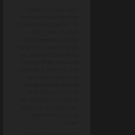
בפועל, המגמה הזו צומחת
מתוך כמה שכבות טכנולוגיות
יחד: דפדפנים שמקבלים שכבת
AI מובנית, מנועי חיפוש
שמציגים
AI Overviews
או
תשובות מסוכמות, ופלטפורמות
כמו OpenAI, מיקרוסופט, גוגל
ופתרונות צד שלישי שמנסות
לחבר בין חיפוש, שיחה ופעולה.
לפי ההנחיות הרשמיות של
,
Google Search Central
אתרים עדיין צריכים להיות
סריקים, ברורים ומבוססי תוכן
מועיל; אבל הדרך שבה התוכן
נצרך כבר לא זהה לעשור
הקודם.
הנקודה החשובה היא לא אם